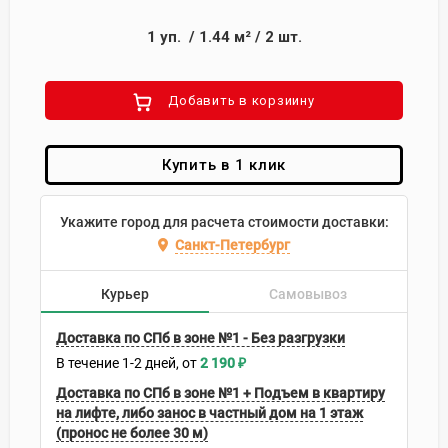
1
уп.
/
1.44
м²
/
2
шт.
Добавить в корзиину
Купить в 1 клик
Укажите город для расчета стоимости доставки:
Санкт-Петербург
Курьер
Самовывоз
Доставка по СПб в зоне №1 - Без разгрузки
В течение
1-2
дней
2 190
₽
Доставка по СПб в зоне №1 + Подъем в квартиру
на лифте, либо занос в частный дом на 1 этаж
(пронос не более 30 м)