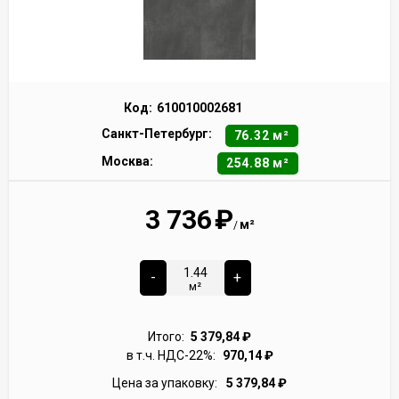
Код:
610010002681
Санкт-Петербург:
76.32 м²
Москва:
254.88 м²
3 736
₽
м²
/
-
+
м²
Итого:
5 379,84
₽
в т.ч. НДС-22%:
970,14
₽
Цена за упаковку:
5 379,84
₽