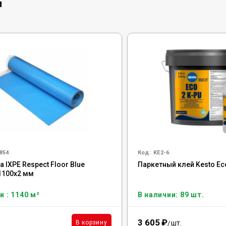
и
854
Код:
KE2-6
IXPE Respect Floor Blue
Паркетный клей Kesto Eco
1100х2 мм
и : 1140 м²
В наличии: 89 шт.
3 605
₽
²
шт.
В корзину
/