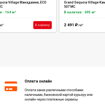
uoia Village Макадамия, ECO
Grand Sequoia Village Ка
MC
507 MC
и : 164 м²
В наличии : 695 м²
2 491
₽
м²
м²
В корзину
/
Оплата онлайн
Оплата заказ различными способами:
наличными, банковской картой курьеру или
онлайн через платежные сервисы