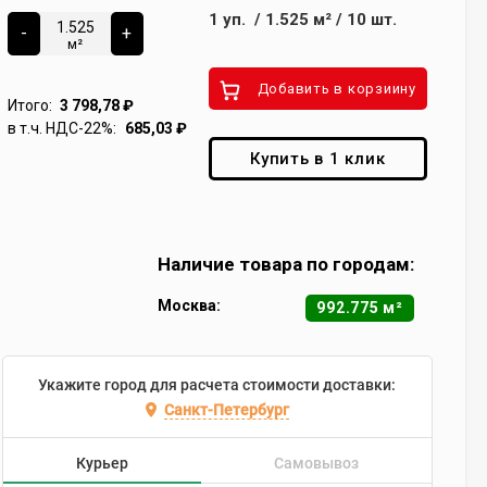
1
уп.
/
1.525
м²
/
10
шт.
-
+
м²
Добавить в корзиину
Итого:
3 798,78
₽
в т.ч. НДС-22%:
685,03
₽
Купить в 1 клик
Наличие товара по городам:
Москва:
992.775 м²
Укажите город для расчета стоимости доставки:
Санкт-Петербург
Курьер
Самовывоз