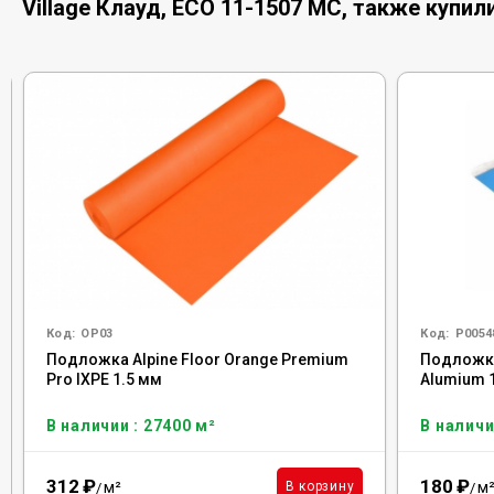
Village Клауд, ECO 11-1507 MC, также купил
Код:
OP03
Код:
Р0054
Подложка Alpine Floor Orange Premium
Подложка 
Pro IXPE 1.5 мм
Alumium 
В наличии : 27400 м²
В наличи
312
₽
180
₽
м²
м
В корзину
/
/