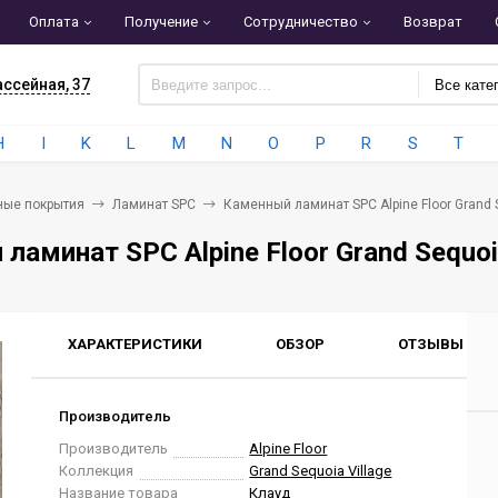
Оплата
Получение
Сотрудничество
Возврат
ассейная, 37
Все кате
H
I
K
L
M
N
O
P
R
S
T
ные покрытия
Ламинат SPC
Каменный ламинат SPC Alpine Floor Grand 
ламинат SPC Alpine Floor Grand Sequoi
ХАРАКТЕРИСТИКИ
ОБЗОР
ОТЗЫВЫ
0
Производитель
Производитель
Alpine Floor
Коллекция
Grand Sequoia Village
Название товара
Клауд