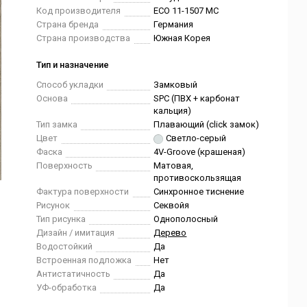
Код производителя
ECO 11-1507 MC
Страна бренда
Германия
Страна производства
Южная Корея
Тип и назначение
Способ укладки
Замковый
Основа
SPC (ПВХ + карбонат
кальция)
Тип замка
Плавающий (click замок)
Цвет
Светло-серый
Фаска
4V-Groove (крашеная)
Поверхность
Матовая,
противоскользящая
Фактура поверхности
Синхронное тиснение
Рисунок
Секвойя
Тип рисунка
Однополосный
Дизайн / имитация
Дерево
Водостойкий
Да
Встроенная подложка
Нет
Антистатичность
Да
УФ-обработка
Да