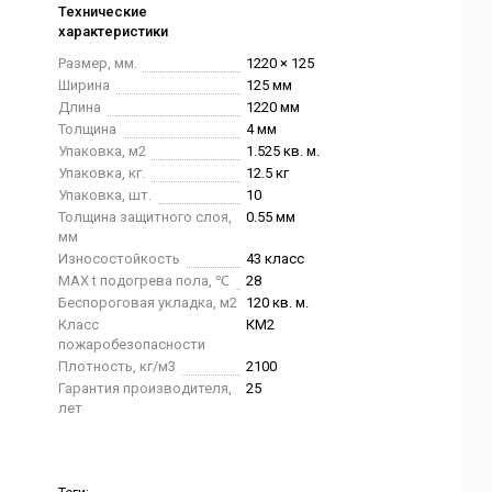
Технические
характеристики
Размер, мм.
1220 × 125
Ширина
125 мм
Длина
1220 мм
Толщина
4 мм
Упаковка, м2
1.525 кв. м.
Упаковка, кг.
12.5 кг
Упаковка, шт.
10
Толщина защитного слоя,
0.55 мм
мм
Износостойкость
43 класс
MAX t подогрева пола, ℃
28
Беспороговая укладка, м2
120 кв. м.
Класс
КМ2
пожаробезопасности
Плотность, кг/м3
2100
Гарантия производителя,
25
лет