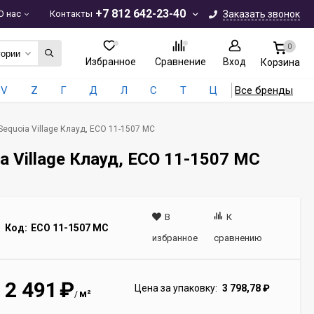
+7 812 642-23-40
О нас
Контакты
Заказать звонок
0
гории
Избранное
Сравнение
Вход
Корзина
V
Z
Г
Д
Л
С
Т
Ц
Все бренды
Sequoia Village Клауд, ECO 11-1507 MC
a Village Клауд, ECO 11-1507 MC
В
К
Код:
ECO 11-1507 MC
избранное
сравнению
2 491
₽
Цена за упаковку:
3 798,78
₽
м²
/