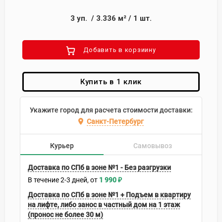
3
уп.
/
3.336
м²
/
1
шт.
Добавить в корзиину
Купить в 1 клик
Укажите город для расчета стоимости доставки:
Санкт-Петербург
Курьер
Самовывоз
Доставка по СПб в зоне №1 - Без разгрузки
В течение
2-3
дней
1 990
₽
Доставка по СПб в зоне №1 + Подъем в квартиру
на лифте, либо занос в частный дом на 1 этаж
(пронос не более 30 м)