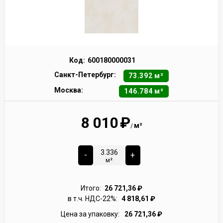
Код:
600180000031
Санкт-Петербург:
73.392 м²
Москва:
146.784 м²
8 010
₽
м²
/
-
+
м²
Итого:
26 721,36
₽
в т.ч. НДС-22%:
4 818,61
₽
Цена за упаковку:
26 721,36
₽