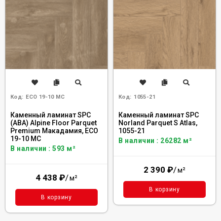
Код:
ECO 19-10 MC
Код:
1055-21
Каменный ламинат SPC
Каменный ламинат SPC
(ABA) Alpine Floor Parquet
Norland Parquet S Atlas,
Premium Макадамия, ECO
1055-21
19-10 MC
В наличии : 26282 м²
В наличии : 593 м²
2 390
₽
/
м²
4 438
₽
/
м²
В корзину
В корзину