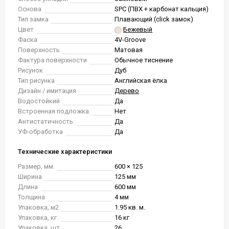
Основа
SPC (ПВХ + карбонат кальция)
Тип замка
Плавающий (click замок)
Цвет
Бежевый
Фаска
4V-Groove
Поверхность
Матовая
Фактура поверхности
Обычное тиснение
Рисунок
Дуб
Тип рисунка
Английская ёлка
Дизайн / имитация
Дерево
Водостойкий
Да
Встроенная подложка
Нет
Антистатичность
Да
УФ-обработка
Да
Технические характеристики
Размер, мм.
600 × 125
Ширина
125 мм
Длина
600 мм
Толщина
4 мм
Упаковка, м2
1.95 кв. м.
Упаковка, кг.
16 кг
Упаковка, шт.
26