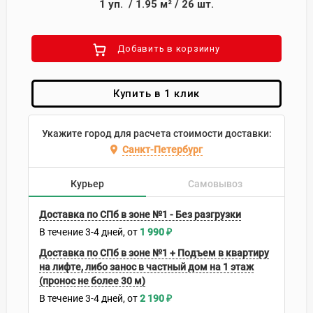
1
уп.
/
1.95
м²
/
26
шт.
Добавить в корзиину
Купить в 1 клик
Укажите город для расчета стоимости доставки:
Санкт-Петербург
Курьер
Самовывоз
Доставка по СПб в зоне №1 - Без разгрузки
В течение
3-4
дней
1 990
₽
Доставка по СПб в зоне №1 + Подъем в квартиру
на лифте, либо занос в частный дом на 1 этаж
(пронос не более 30 м)
В течение
3-4
дней
2 190
₽