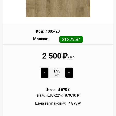
Код:
1005-20
Москва:
516.75 м²
2 500
₽
м²
/
-
+
м²
Итого:
4 875
₽
в т.ч. НДС-22%:
879,10
₽
Цена за упаковку:
4 875
₽