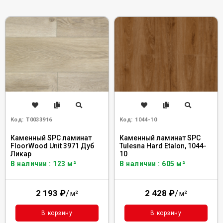
Код:
Т0033916
Код:
1044-10
Каменный SPC ламинат
Каменный ламинат SPC
FloorWood Unit 3971 Дуб
Tulesna Hard Etalon, 1044-
Ликар
10
В наличии : 123 м²
В наличии : 605 м²
2 193
₽
/
2 428
₽
/
м²
м²
В корзину
В корзину