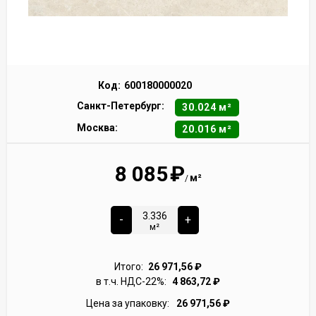
Код:
600180000020
Санкт-Петербург:
30.024 м²
Москва:
20.016 м²
8 085
₽
м²
/
-
+
м²
Итого:
26 971,56
₽
в т.ч. НДС-22%:
4 863,72
₽
Цена за упаковку:
26 971,56
₽