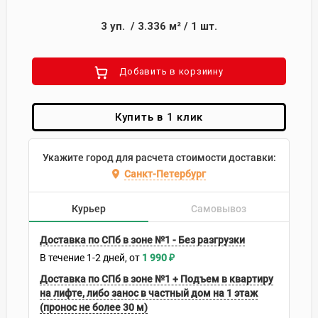
3
уп.
/
3.336
м²
/
1
шт.
Добавить в корзиину
Купить в 1 клик
Укажите город для расчета стоимости доставки:
Санкт-Петербург
Курьер
Самовывоз
Доставка по СПб в зоне №1 - Без разгрузки
В течение
1-2
дней
1 990
₽
Доставка по СПб в зоне №1 + Подъем в квартиру
на лифте, либо занос в частный дом на 1 этаж
(пронос не более 30 м)