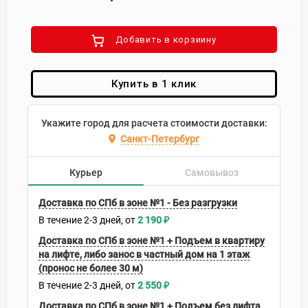
Добавить в корзиину
Купить в 1 клик
Укажите город для расчета стоимости доставки:
Санкт-Петербург
Курьер
Самовывоз
Доставка по СПб в зоне №1 - Без разгрузки
В течение
2-3
дней
2 190
₽
Доставка по СПб в зоне №1 + Подъем в квартиру
на лифте, либо занос в частный дом на 1 этаж
(пронос не более 30 м)
В течение
2-3
дней
2 550
₽
Доставка по СПб в зоне №1 + Подъем без лифта