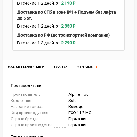
В течение
1-2
дней
2 190
₽
Доставка по СПб в зоне №1 + Подъем без лифта
до 5 эт.
В течение
1-2
дней
2 350
₽
Доставка по РФ (до транспортной компании)
В течение
1-3
дней
2 790
₽
ХАРАКТЕРИСТИКИ
ОБЗОР
ОТЗЫВЫ
0
Производитель
Производитель
Alpine Floor
Коллекция
Solo
Название товара
Комодо
Код производителя
ЕСО 14-7 MC
Страна бренда
Германия
Страна производства
Германия
Тип и назначение