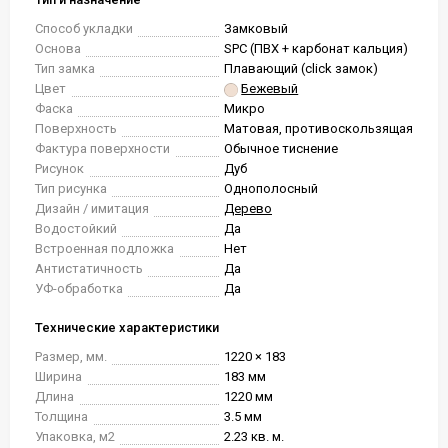
Способ укладки
Замковый
Основа
SPC (ПВХ + карбонат кальция)
Тип замка
Плавающий (click замок)
Цвет
Бежевый
Фаска
Микро
Поверхность
Матовая, противоскользящая
Фактура поверхности
Обычное тиснение
Рисунок
Дуб
Тип рисунка
Однополосный
Дизайн / имитация
Дерево
Водостойкий
Да
Встроенная подложка
Нет
Антистатичность
Да
УФ-обработка
Да
Технические характеристики
Размер, мм.
1220 × 183
Ширина
183 мм
Длина
1220 мм
Толщина
3.5 мм
Упаковка, м2
2.23 кв. м.