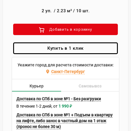
2
уп.
/
2.23
м²
/
10
шт.
Добавить в корзиину
Купить в 1 клик
Укажите город для расчета стоимости доставки:
Санкт-Петербург
Курьер
Самовывоз
Доставка по СПб в зоне №1 - Без разгрузки
В течение
1-2
дней
1 990
₽
Доставка по СПб в зоне №1 + Подъем в квартиру
на лифте, либо занос в частный дом на 1 этаж
(пронос не более 30 м)