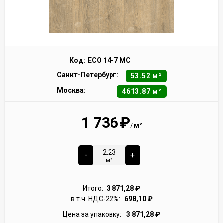
Код:
ECO 14-7 MC
Санкт-Петербург:
53.52 м²
Москва:
4613.87 м²
1 736
₽
м²
/
-
+
м²
Итого:
3 871,28
₽
в т.ч. НДС-22%:
698,10
₽
Цена за упаковку:
3 871,28
₽