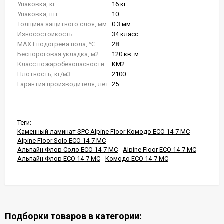
Упаковка, кг.
16 кг
Упаковка, шт.
10
Толщина защитного слоя, мм
0.3 мм
Износостойкость
34 класс
MAX t подогрева пола, ℃
28
Беспороговая укладка, м2
120 кв. м.
Класс пожаробезопасности
КМ2
Плотность, кг/м3
2100
Гарантия производителя, лет
25
Теги:
Каменный ламинат SPC Alpine Floor Комодо ЕСО 14-7 MC
Alpine Floor Solo ЕСО 14-7 MC
Альпайн Флор Соло ЕСО 14-7 MC
Alpine Floor ЕСО 14-7 MC
Альпайн Флор ЕСО 14-7 MC
Комодо ЕСО 14-7 MC
Подборки товаров в категории: