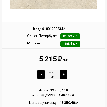
Код:
610010002342
Санкт-Петербург:
81.92 м²
Москва:
166.4 м²
5 215
₽
м²
/
-
+
м²
Итого:
13 350,40
₽
в т.ч. НДС-22%:
2 407,45
₽
Цена за упаковку:
13 350,40
₽