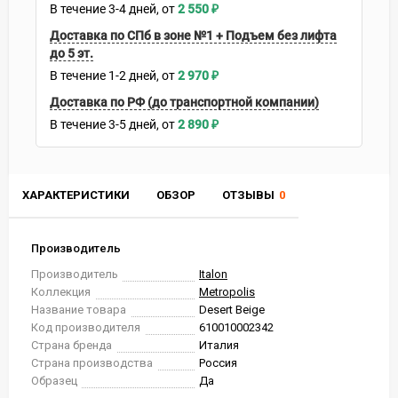
В течение
3-4
дней
2 550
₽
Доставка по СПб в зоне №1 + Подъем без лифта
до 5 эт.
В течение
1-2
дней
2 970
₽
Доставка по РФ (до транспортной компании)
В течение
3-5
дней
2 890
₽
ХАРАКТЕРИСТИКИ
ОБЗОР
ОТЗЫВЫ
0
Производитель
Производитель
Italon
Коллекция
Metropolis
Название товара
Desert Beige
Код производителя
610010002342
Страна бренда
Италия
Страна производства
Россия
Образец
Да