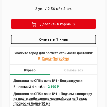
2
уп.
/
2.56
м²
/
2
шт.
Добавить в корзиину
Купить в 1 клик
Укажите город для расчета стоимости доставки:
Санкт-Петербург
Курьер
Самовывоз
Доставка по СПб в зоне №1 - Без разгрузки
В течение
3-4
дней
2 190
₽
Доставка по СПб в зоне №1 + Подъем в квартиру
на лифте, либо занос в частный дом на 1 этаж
(пронос не более 30 м)