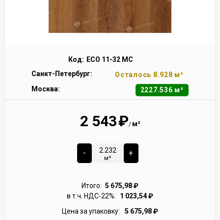
Код:
ECO 11-32 MC
Санкт-Петербург:
Осталось 8.928 м²
Москва:
2227.536 м²
2 543
₽
м²
/
-
+
м²
Итого:
5 675,98
₽
в т.ч. НДС-22%:
1 023,54
₽
Цена за упаковку:
5 675,98
₽