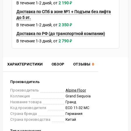
В течение
1-2
дней
2 190
₽
Доставка по СПб в зоне №1 + Подъем без лифта
до 5 эт.
В течение
1-2
дней
2 350
₽
Доставка по РФ (до транспортной компании)
В течение
1-3
дней
2 790
₽
ХАРАКТЕРИСТИКИ
ОБЗОР
ОТЗЫВЫ
0
Производитель
Производитель
Alpine Floor
Коллекция
Grand Sequoia
Название товара
Гранд
Код производителя
ECO 11-32 MC
Страна бренда
Германия
Страна производства
Китай
Тип и назначение