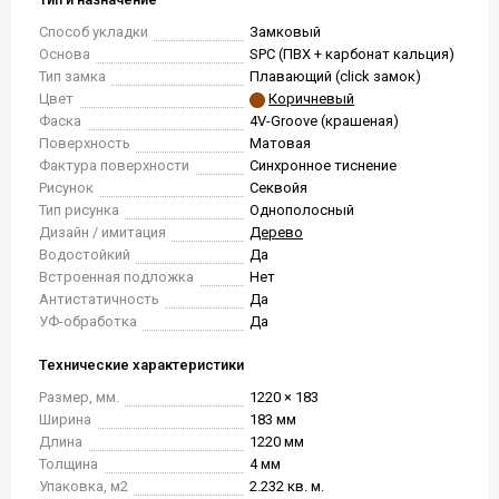
Способ укладки
Замковый
Основа
SPC (ПВХ + карбонат кальция)
Тип замка
Плавающий (click замок)
Цвет
Коричневый
Фаска
4V-Groove (крашеная)
Поверхность
Матовая
Фактура поверхности
Синхронное тиснение
Рисунок
Секвойя
Тип рисунка
Однополосный
Дизайн / имитация
Дерево
Водостойкий
Да
Встроенная подложка
Нет
Антистатичность
Да
УФ-обработка
Да
Технические характеристики
Размер, мм.
1220 × 183
Ширина
183 мм
Длина
1220 мм
Толщина
4 мм
Упаковка, м2
2.232 кв. м.