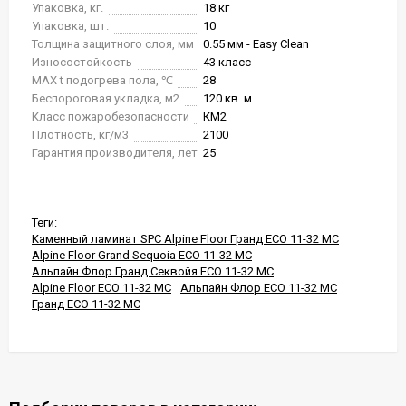
Упаковка, кг.
18 кг
Упаковка, шт.
10
Толщина защитного слоя, мм
0.55 мм - Easy Clean
Износостойкость
43 класс
MAX t подогрева пола, ℃
28
Беспороговая укладка, м2
120 кв. м.
Класс пожаробезопасности
КМ2
Плотность, кг/м3
2100
Гарантия производителя, лет
25
Теги:
Каменный ламинат SPC Alpine Floor Гранд ECO 11-32 MC
Alpine Floor Grand Sequoia ECO 11-32 MC
Альпайн Флор Гранд Секвойя ECO 11-32 MC
Alpine Floor ECO 11-32 MC
Альпайн Флор ECO 11-32 MC
Гранд ECO 11-32 MC