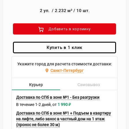
2
уп.
/
2.232
м²
/
10
шт.
Добавить в корзиину
Купить в 1 клик
Укажите город для расчета стоимости доставки:
Санкт-Петербург
Курьер
Самовывоз
Доставка по СПб в зоне №1 - Без разгрузки
В течение
1-2
дней
1 990
₽
Доставка по СПб в зоне №1 + Подъем в квартиру
на лифте, либо занос в частный дом на 1 этаж
(пронос не более 30 м)