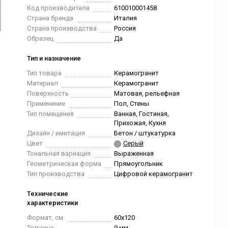
Код производителя
610010001458
Страна бренда
Италия
Страна производства
Россия
Образец
Да
Тип и назначение
Тип товара
Керамогранит
Материал
Керамогранит
Поверхность
Матовая, рельефная
Применение
Пол, Стены
Тип помещения
Ванная, Гостиная,
Прихожая, Кухня
Дизайн / имитация
Бетон / штукатурка
Цвет
Серый
Тональная вариация
Выраженная
Геометрическая форма
Прямоугольник
Тип производства
Цифровой керамогранит
Технические
характеристики
Формат, см.
60x120
Толщина
9 мм