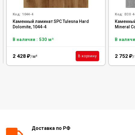
Код:
1044-4
Код:
ECO 4
Каменный ламинат SPC Tulesna Hard
Каменный 
Dolomite, 1044-4
Mineral C
В наличии : 530 м²
В наличи
2 428
₽
2 752
₽
м²
В корзину
/
/
Доставка по РФ