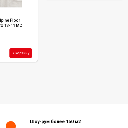
Код:
ECO 18-22 MC
pine Floor
Каменный ламинат SPC Alpine Floor
СО 13-11 MC
Chevron Alpine Орех Нойер, ECO 18-22 MC
В наличии : 614 м²
4 642
₽
м²
В корзину
В корзину
/
Шоу-рум более 150 м2