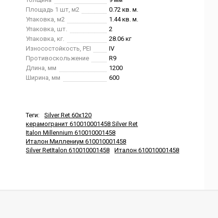
Площадь 1 шт, м2
0.72 кв. м.
Упаковка, м2
1.44 кв. м.
Упаковка, шт.
2
Упаковка, кг.
28.06 кг
Износостойкость, PEI
IV
Противоскольжение
R9
Длина, мм
1200
Ширина, мм
600
Теги:
Silver Ret 60x120
керамогранит 610010001458 Silver Ret
Italon Millennium 610010001458
Италон Миллениум 610010001458
Silver RetItalon 610010001458
Италон 610010001458