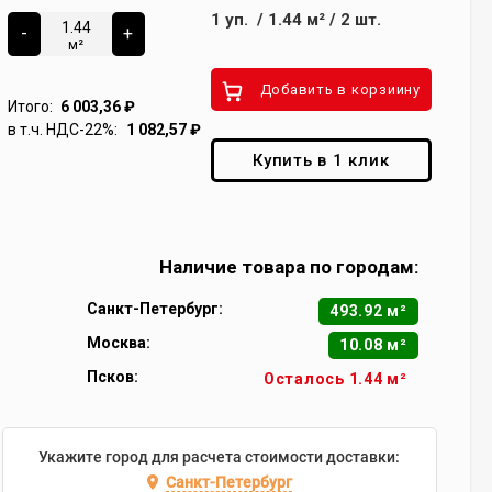
1
уп.
/
1.44
м²
/
2
шт.
-
+
м²
Добавить в корзиину
Итого:
6 003,36
₽
в т.ч. НДС-22%:
1 082,57
₽
Купить в 1 клик
Наличие товара по городам:
Санкт-Петербург:
493.92 м²
Москва:
10.08 м²
Псков:
Осталось 1.44 м²
Укажите город для расчета стоимости доставки:
Санкт-Петербург