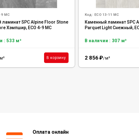
-9 MC
Код:
ECO 13-11 MC
ламинат SPC Alpine Floor Stone
Каменный ламинат SPC Al
ore Хэмпшир, ECO 4-9 MC
Parquet Light Снежный, Е
и : 533 м²
В наличии : 307 м²
2 856
₽
м²
м²
В корзину
/
Оплата онлайн