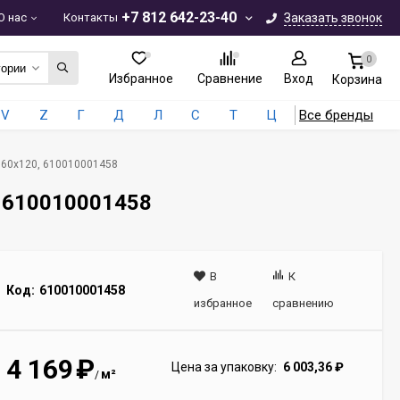
+7 812 642-23-40
О нас
Контакты
Заказать звонок
0
гории
Избранное
Сравнение
Вход
Корзина
V
Z
Г
Д
Л
С
Т
Ц
Все бренды
et 60x120, 610010001458
0, 610010001458
В
К
Код:
610010001458
избранное
сравнению
4 169
₽
Цена за упаковку:
6 003,36
₽
м²
/