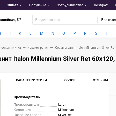
Оплата
Получение
Сотрудничество
Возврат
ассейная, 37
Все кате
H
I
K
L
M
N
O
P
R
S
T
ческая плитка
Керамогранит
Керамогранит Italon Millennium Silver R
нит Italon Millennium Silver Ret 60x12
ХАРАКТЕРИСТИКИ
ОБЗОР
ОТЗЫВЫ
0
Производитель
Производитель
Italon
Коллекция
Millennium
Название товара
Silver Ret