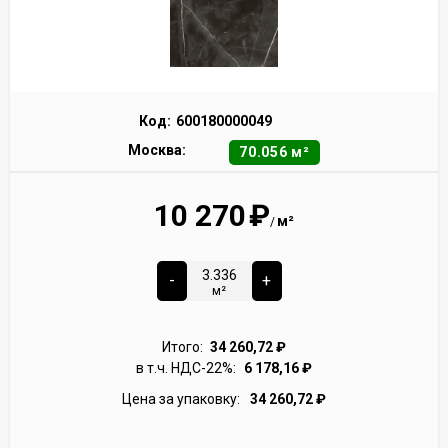
Код:
600180000049
Москва:
70.056 м²
10 270
₽
м²
/
-
+
м²
Итого:
34 260,72
₽
в т.ч. НДС-22%:
6 178,16
₽
Цена за упаковку:
34 260,72
₽