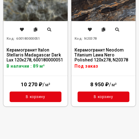
Код:
600180000051
Код:
N20378
Керамогранит Italon
Керамогранит Neodom
Stellaris Madagascar Dark
Titanium Lawa Nero
Lux 120x278, 600180000051
Polished 120x278, N20378
В наличии : 89 м²
Под заказ
10 270
₽
/
8 950
₽
/
м²
м²
В корзину
В корзину