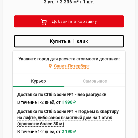
3
уп.
/
3.336
м²
/
1
шт.
Добавить в корзиину
Купить в 1 клик
Укажите город для расчета стоимости доставки:
Санкт-Петербург
Курьер
Самовывоз
Доставка по СПб в зоне №1 - Без разгрузки
В течение
1-2
дней
1 990
₽
Доставка по СПб в зоне №1 + Подъем в квартиру
на лифте, либо занос в частный дом на 1 этаж
(пронос не более 30 м)
В течение
1-2
дней
2 190
₽