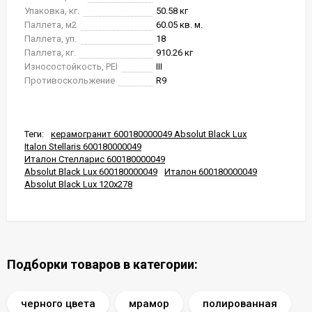
Упаковка, кг.
50.58 кг
Паллета, м2
60.05 кв. м.
Паллета, уп.
18
Паллета, кг.
910.26 кг
Износостойкость, PEI
III
Противоскольжение
R9
Теги:
керамогранит 600180000049 Absolut Black Lux
Italon Stellaris 600180000049
Италон Стелларис 600180000049
Absolut Black Lux 600180000049
Италон 600180000049
Absolut Black Lux 120х278
Подборки товаров в категории:
черного цвета
мрамор
полированная