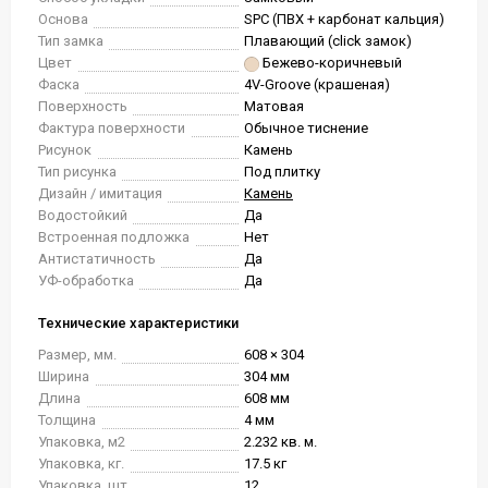
Основа
SPC (ПВХ + карбонат кальция)
Тип замка
Плавающий (click замок)
Цвет
Бежево-коричневый
Фаска
4V-Groove (крашеная)
Поверхность
Матовая
Фактура поверхности
Обычное тиснение
Рисунок
Камень
Тип рисунка
Под плитку
Дизайн / имитация
Камень
Водостойкий
Да
Встроенная подложка
Нет
Антистатичность
Да
УФ-обработка
Да
Технические характеристики
Размер, мм.
608 × 304
Ширина
304 мм
Длина
608 мм
Толщина
4 мм
Упаковка, м2
2.232 кв. м.
Упаковка, кг.
17.5 кг
Упаковка, шт.
12