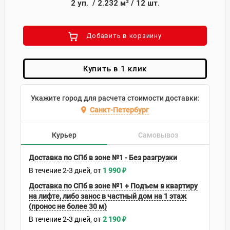
2
уп.
/
2.232
м²
/
12
шт.
Добавить в корзиину
Купить в 1 клик
Укажите город для расчета стоимости доставки:
Санкт-Петербург
Курьер
Самовывоз
Доставка по СПб в зоне №1 - Без разгрузки
В течение
2-3
дней
1 990
₽
Доставка по СПб в зоне №1 + Подъем в квартиру
на лифте, либо занос в частный дом на 1 этаж
(пронос не более 30 м)
В течение
2-3
дней
2 190
₽