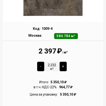
Код:
1009-4
Москва:
584.784 м²
2 397
₽
м²
/
-
+
м²
Итого:
5 350,10
₽
в т.ч. НДС-22%:
964,77
₽
Цена за упаковку:
5 350,10
₽