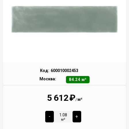
Код:
600010002453
Москва:
84.24 м²
5 612
₽
м²
/
-
+
м²