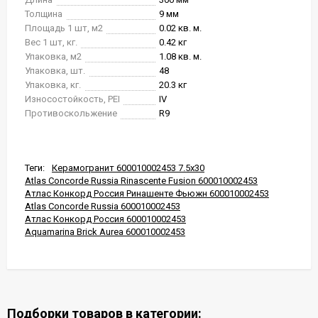
Толщина
9 мм
Площадь 1 шт, м2
0.02 кв. м.
Вес 1 шт, кг.
0.42 кг
Упаковка, м2
1.08 кв. м.
Упаковка, шт.
48
Упаковка, кг.
20.3 кг
Износостойкость, PEI
IV
Противоскольжение
R9
Теги:
Керамогранит 600010002453 7.5x30
Atlas Concorde Russia Rinascente Fusion 600010002453
Атлас Конкорд Россия Ринашенте Фьюжн 600010002453
Atlas Concorde Russia 600010002453
Атлас Конкорд Россия 600010002453
Aquamarina Brick Aurea 600010002453
Подборки товаров в категории: