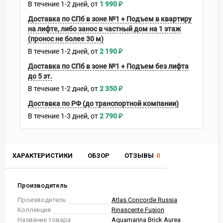
В течение
1-2
дней
1 990
₽
Доставка по СПб в зоне №1 + Подъем в квартиру
на лифте, либо занос в частный дом на 1 этаж
(пронос не более 30 м)
В течение
1-2
дней
2 190
₽
Доставка по СПб в зоне №1 + Подъем без лифта
до 5 эт.
В течение
1-2
дней
2 350
₽
Доставка по РФ (до транспортной компании)
В течение
1-3
дней
2 790
₽
ХАРАКТЕРИСТИКИ
ОБЗОР
ОТЗЫВЫ
0
Производитель
Производитель
Atlas Concorde Russia
Коллекция
Rinascente Fusion
Название товара
Aquamarina Brick Aurea