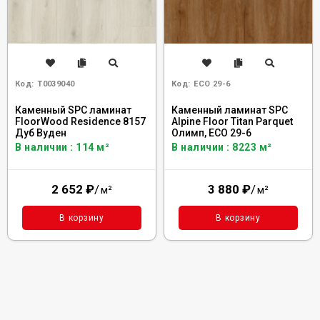
Код:
Т0039040
Код:
ECO 29-6
Каменный SPC ламинат
Каменный ламинат SPC
FloorWood Residence 8157
Alpine Floor Titan Parquet
Дуб Вуден
Олимп, ЕСО 29-6
В наличии : 114 м²
В наличии : 8223 м²
2 652
₽
/
3 880
₽
/
м²
м²
В корзину
В корзину