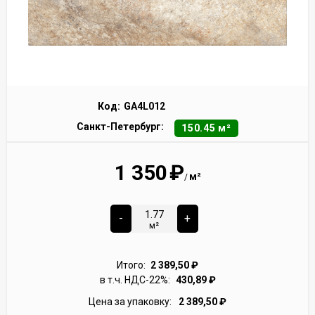
Код:
GA4L012
Санкт-Петербург:
150.45 м²
1 350
₽
м²
/
-
+
м²
Итого:
2 389,50
₽
в т.ч. НДС-22%:
430,89
₽
Цена за упаковку:
2 389,50
₽