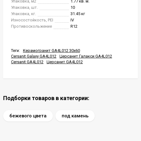
Упаковка, м2
1.77 кв. м.
Упаковка, шт.
10
Упаковка, кг.
31.45 кг
Износостойкость, PEI
IV
Противоскольжение
R12
Теги:
Керамогранит GA4L012 30x60
Cersanit Galaxy GA4L012
Церсанит Галакси GA4L012
Cersanit GA4L012
Церсанит GA4L012
Подборки товаров в категории:
бежевого цвета
под камень