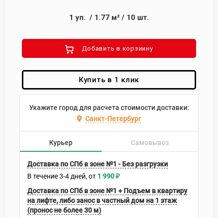
1
уп.
/
1.77
м²
/
10
шт.
Добавить в корзиину
Купить в 1 клик
Укажите город для расчета стоимости доставки:
Санкт-Петербург
Курьер
Самовывоз
Доставка по СПб в зоне №1 - Без разгрузки
В течение
3-4
дней
1 990
₽
Доставка по СПб в зоне №1 + Подъем в квартиру
на лифте, либо занос в частный дом на 1 этаж
(пронос не более 30 м)