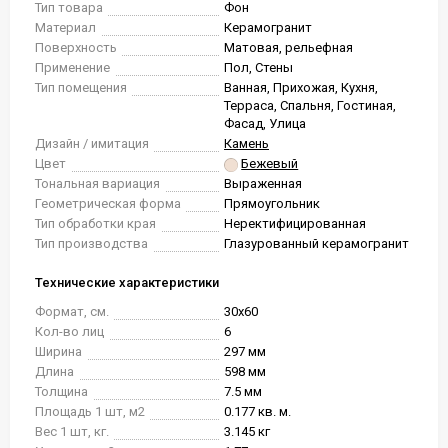
Тип товара
Фон
Материал
Керамогранит
Поверхность
Матовая, рельефная
Применение
Пол, Стены
Тип помещения
Ванная, Прихожая, Кухня,
Терраса, Спальня, Гостиная,
Фасад, Улица
Дизайн / имитация
Камень
Цвет
Бежевый
Тональная вариация
Выраженная
Геометрическая форма
Прямоугольник
Тип обработки края
Неректифицированная
Тип производства
Глазурованный керамогранит
Технические характеристики
Формат, см.
30x60
Кол-во лиц
6
Ширина
297 мм
Длина
598 мм
Толщина
7.5 мм
Площадь 1 шт, м2
0.177 кв. м.
Вес 1 шт, кг.
3.145 кг