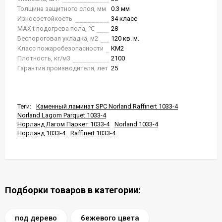
Толщина защитного слоя, мм
0.3 мм
Износостойкость
34 класс
MAX t подогрева пола, ℃
28
Беспороговая укладка, м2
120 кв. м.
Класс пожаробезопасности
КМ2
Плотность, кг/м3
2100
Гарантия производителя, лет
25
Теги:
Каменный ламинат SPC Norland Raffinert 1033-4
Norland Lagom Parquet 1033-4
Норланд Лагом Паркет 1033-4
Norland 1033-4
Норланд 1033-4
Raffinert 1033-4
Подборки товаров в категории:
под дерево
бежевого цвета