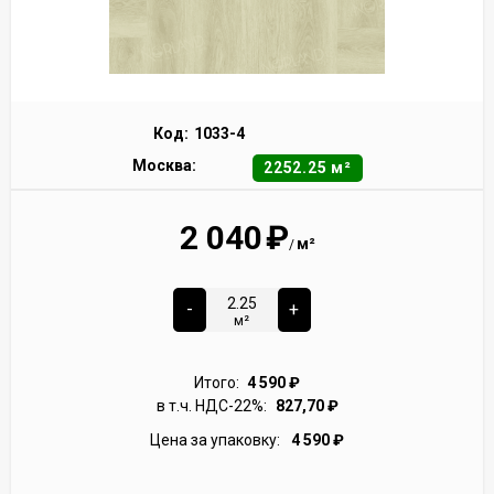
Код:
1033-4
Москва:
2252.25 м²
2 040
₽
м²
/
-
+
м²
Итого:
4 590
₽
в т.ч. НДС-22%:
827,70
₽
Цена за упаковку:
4 590
₽