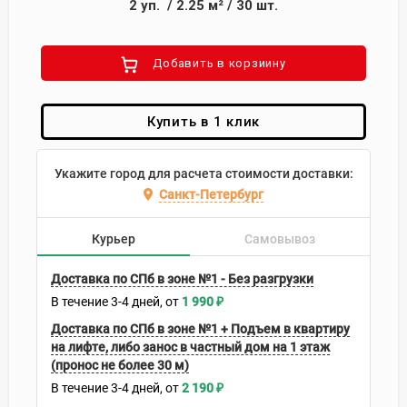
2
уп.
/
2.25
м²
/
30
шт.
Добавить в корзиину
Купить в 1 клик
Укажите город для расчета стоимости доставки:
Санкт-Петербург
Курьер
Самовывоз
Доставка по СПб в зоне №1 - Без разгрузки
В течение
3-4
дней
1 990
₽
Доставка по СПб в зоне №1 + Подъем в квартиру
на лифте, либо занос в частный дом на 1 этаж
(пронос не более 30 м)
В течение
3-4
дней
2 190
₽