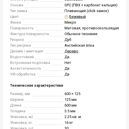
Основа
SPC (ПВХ + карбонат кальция)
Тип замка
Плавающий (click замок)
Цвет
Бежевый
Фаска
Микро
Поверхность
Матовая, противоскользящая
Фактура поверхности
Обычное тиснение
Рисунок
Дуб
Тип рисунка
Английская ёлка
Дизайн / имитация
Дерево
Водостойкий
Да
Встроенная подложка
Нет
Антистатичность
Да
УФ-обработка
Да
Технические характеристики
Размер, мм.
600 × 125
Ширина
125 мм
Длина
600 мм
Толщина
3.5 мм
Упаковка, м2
2.25 кв. м.
Упаковка, кг.
16 кг
Упаковка, шт.
30