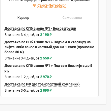
Санкт-Петербург
Курьер
Самовывоз
Доставка по СПб в зоне №1 - Без разгрузки
В течение
3-4
дней
2 190
₽
Доставка по СПб в зоне №1 + Подъем в квартиру на
лифте, либо занос в частный дом на 1 этаж (пронос не
более 30 м)
В течение
3-4
дней
2 550
₽
Доставка по СПб в зоне №1 + Подъем без лифта до 5
эт.
В течение
1-2
дней
2 970
₽
Доставка по РФ (до транспортной компании)
В течение
3-5
дней
2 890
₽