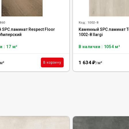
860
Код:
1002-8
 SPC ламинат Respect Floor
Каменный SPC ламинат T
 Имперский
1002-8 Ilargi
и : 17 м²
В наличии : 1054 м²
1 634
₽
м²
м²
В корзину
/