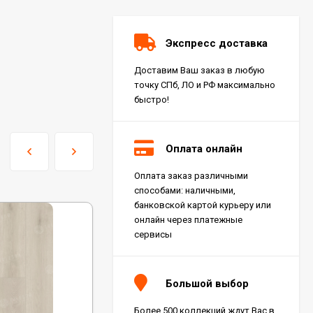
Экспресс доставка
Доставим Ваш заказ в любую
точку СПб, ЛО и РФ максимально
быстро!
Оплата онлайн
Оплата заказ различными
Керамогранит Italon
способами: наличными,
Charme Extra Silver Ret
60x120, 610010001196
банковской картой курьеру или
4 046
₽
м²
/
онлайн через платежные
сервисы
Керамогранит Italon
Charme Evo Imperiale
Большой выбор
Ret 60x120,
610010001413
4 025
₽
м²
/
Более 500 коллекций ждут Вас в