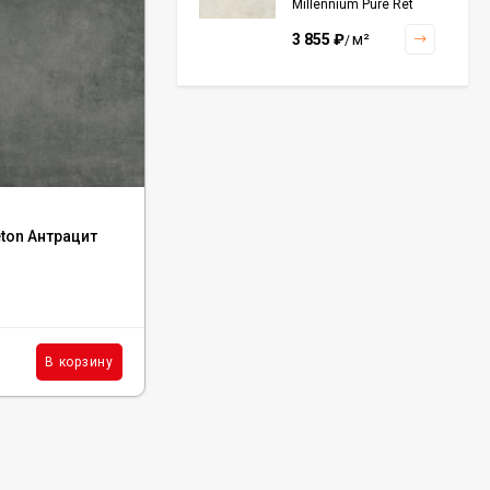
Millennium Pure Ret
60x120, 610010001456
3 855
₽
м²
/
Керамогранит Italon
Continuum Polar Ret
60x60, 610010002672
3 001
₽
м²
/
Код:
610015000489
ton Антрацит
Керамогранит Italon Skyfall Grigio Alpino
Cerato 60x120, 610015000489
Керамогранит Italon
Continuum Petrol Ret
60x60, 610010002676
В наличии : 3 м²
3 226
₽
м²
/
4 067
₽
м²
В корзину
В корзину
/
Керамогранит Italon
Charme Extra Silver Ret
60x120, 610010001196
4 046
₽
м²
/