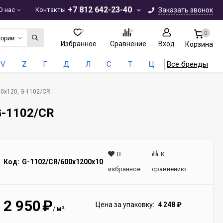
+7 812 642-23-40
О нас
Контакты
Заказать звонок
0
гории
Избранное
Сравнение
Вход
Корзина
V
Z
Г
Д
Л
С
Т
Ц
Все бренды
60x120, G-1102/CR
G-1102/CR
В
К
Код:
G-1102/CR/600x1200x10
избранное
сравнению
2 950
₽
Цена за упаковку:
4 248
₽
м²
/