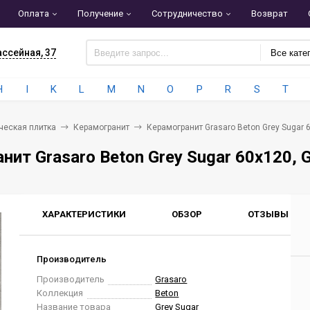
Оплата
Получение
Сотрудничество
Возврат
ассейная, 37
Все кате
H
I
K
L
M
N
O
P
R
S
T
ческая плитка
Керамогранит
Керамогранит Grasaro Beton Grey Sugar 
нит Grasaro Beton Grey Sugar 60x120, 
ХАРАКТЕРИСТИКИ
ОБЗОР
ОТЗЫВЫ
0
Производитель
Производитель
Grasaro
Коллекция
Beton
Название товара
Grey Sugar