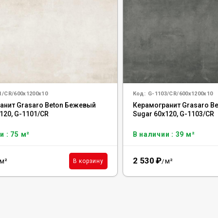
1/CR/600x1200x10
Код:
G-1103/CR/600x1200x10
анит Grasaro Beton Бежевый
Керамогранит Grasaro Be
120, G-1101/CR
Sugar 60x120, G-1103/CR
и : 75 м²
В наличии : 39 м²
2 530
₽
м²
м²
В корзину
/