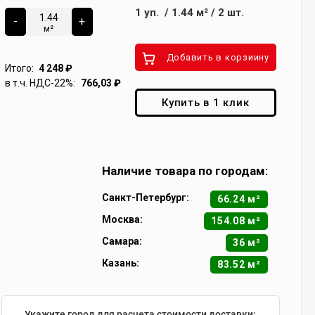
1
уп.
/
1.44
м²
/
2
шт.
-
+
м²
Добавить в корзиину
Итого:
4 248
₽
в т.ч. НДС-22%:
766,03
₽
Купить в 1 клик
Наличие товара по городам:
Санкт-Петербург:
66.24 м²
Москва:
154.08 м²
Самара:
36 м²
Казань:
83.52 м²
Укажите город для расчета стоимости доставки: