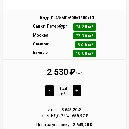
Код:
G-43/MR/600x1200x10
Санкт-Петербург:
74.88 м²
Москва:
77.76 м²
Самара:
93.6 м²
Казань:
10.08 м²
2 530
₽
м²
/
-
+
м²
Итого:
3 643,20
₽
в т.ч. НДС-22%:
656,97
₽
Цена за упаковку:
3 643,20
₽