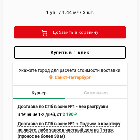
1
уп.
/
1.44
м²
/
2
шт.
Добавить в корзиину
Купить в 1 клик
Укажите город для расчета стоимости доставки:
Санкт-Петербург
Курьер
Самовывоз
Доставка по СПб в зоне №1 - Без разгрузки
В течение
1-2
дней
2 190
₽
Доставка по СПб в зоне №1 + Подъем в квартиру
на лифте, либо занос в частный дом на 1 этаж
(пронос не более 30 м)