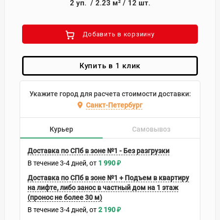
2
уп.
/
2.23
м²
/
12
шт.
Добавить в корзиину
Купить в 1 клик
Укажите город для расчета стоимости доставки:
Санкт-Петербург
Курьер
Самовывоз
Доставка по СПб в зоне №1 - Без разгрузки
В течение
3-4
дней
1 990
₽
Доставка по СПб в зоне №1 + Подъем в квартиру
на лифте, либо занос в частный дом на 1 этаж
(пронос не более 30 м)
В течение
3-4
дней
2 190
₽