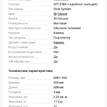
Основа
SPC (ПВХ + карбонат кальция)
Тип замка
Click System
Цвет
Серый
Фаска
4V-Groove
Поверхность
Матовая
Фактура поверхности
Обычное тиснение
Рисунок
Камень
Тип рисунка
Под плитку
Дизайн / имитация
Камень
Водостойкий
Да
Встроенная подложка
Нет
Антистатичность
Да
УФ-обработка
Да
Технические характеристики
Размер, мм.
608 × 304
Ширина
304 мм
Длина
608 мм
Толщина
4 мм
Упаковка, м2
2.23 кв. м.
Упаковка, кг.
17.5 кг
Упаковка, шт.
12