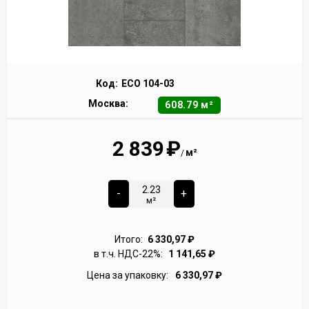
Код:
ECO 104-03
Москва:
608.79 м²
2 839
₽
м²
/
-
+
м²
Итого:
6 330,97
₽
в т.ч. НДС-22%:
1 141,65
₽
Цена за упаковку:
6 330,97
₽