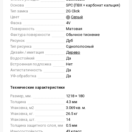
Основа
SPC (ПВХ + карбонат кальция)
Тип замка
2G Click
Цвет
Серый
Фаска
4V
Поверхность
Матовая
Фактура поверхности
Обычное тиснение
Рисунок
Дуб
Тип рисунка
Однополосный
Дизайн / имитация
Дерево
Водостойкий
Да
Встроенная подложка
Нет
Антистатичность
Да
УФ-обработка
Да
Технические характеристики
Размер, мм.
1218 × 180
Толщина
4.3 мм
Упаковка, м2
3.069 кв. м.
Упаковка, кг.
26.5 кг
Упаковка, шт.
14
Толщина защитного слоя, мм
0.5 мм
Износостойкость
43 класс