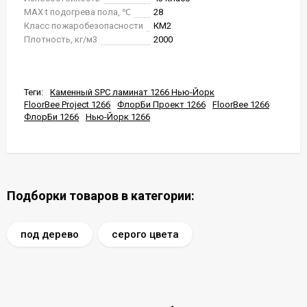
MAX t подогрева пола, ℃
28
Класс пожаробезопасности
КМ2
Плотность, кг/м3
2000
Теги:
Каменный SPC ламинат 1266 Нью-Йорк
FloorBee Project 1266
ФлорБи Проект 1266
FloorBee 1266
ФлорБи 1266
Нью-Йорк 1266
Подборки товаров в категории:
под дерево
серого цвета