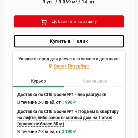
3
уп.
/
3.069
м²
/
14
шт.
Добавить в корзиину
Купить в 1 клик
Укажите город для расчета стоимости доставки:
Санкт-Петербург
Курьер
Самовывоз
Доставка по СПб в зоне №1 - Без разгрузки
В течение
2-3
дней
1 990
₽
Доставка по СПб в зоне №1 + Подъем в квартиру
на лифте, либо занос в частный дом на 1 этаж
(пронос не более 30 м)
В течение
2-3
дней
2 190
₽