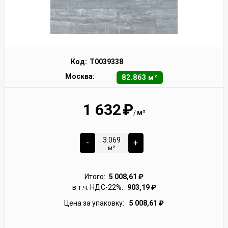
Код:
Т0039338
Москва:
82.863 м²
1 632
₽
м²
/
-
+
м²
Итого:
5 008,61
₽
в т.ч. НДС-22%:
903,19
₽
Цена за упаковку:
5 008,61
₽