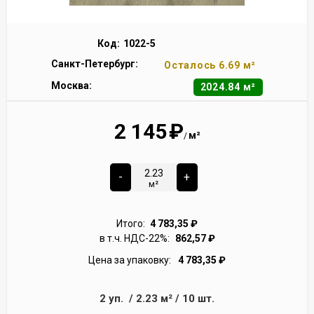
Код:
1022-5
Санкт-Петербург:
Осталось 6.69 м²
Москва:
2024.84 м²
2 145
₽
м²
/
-
+
м²
Итого:
4 783,35
₽
в т.ч. НДС-22%:
862,57
₽
Цена за упаковку:
4 783,35
₽
2
уп.
/
2.23
м²
/
10
шт.