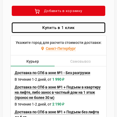
Добавить в корзиину
Купить в 1 клик
Укажите город для расчета стоимости доставки:
Санкт-Петербург
Курьер
Самовывоз
Доставка по СПб в зоне №1 - Без разгрузки
В течение
1-2
дней
1 990
₽
Доставка по СПб в зоне №1 + Подъем в квартиру
на лифте, либо занос в частный дом на 1 этаж
(пронос не более 30 м)
В течение
1-2
дней
2 190
₽
Доставка по СПб в зоне №1 + Подъем без лифта