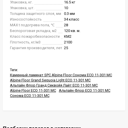
Упаковка, кг.
16.5 кг
Упаковка, шт.
10
Толщина защитного слоя, мм
0.3 мм
Износостойкость
34 класс
MAX t подогрева пола, ℃
28
Беспороговая укладка, м2
120 кв. м.
Класс пожаробезопасности
КМ2
Плотность, кг/м3
2100
Гарантия производителя, лет
25
Теги:
Каменный ламинат SPC Alpine Floor Сонома ECO 11-301 MC
Alpine Floor Grand Sequoia Light ECO 11-301 MC
Альпайн Флор Гранд Секвойя Лайт ECO 11-301 MC
Alpine Floor ECO 11-301 MC
Альпайн Флор ECO 11-301 MC
Сонома ECO 11-301 MC