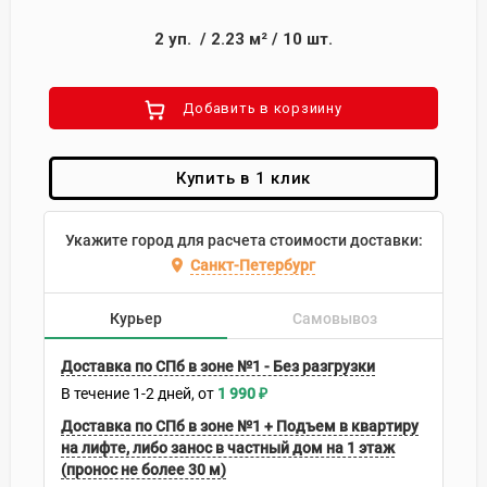
2
уп.
/
2.23
м²
/
10
шт.
Добавить в корзиину
Купить в 1 клик
Укажите город для расчета стоимости доставки:
Санкт-Петербург
Курьер
Самовывоз
Доставка по СПб в зоне №1 - Без разгрузки
В течение
1-2
дней
1 990
₽
Доставка по СПб в зоне №1 + Подъем в квартиру
на лифте, либо занос в частный дом на 1 этаж
(пронос не более 30 м)