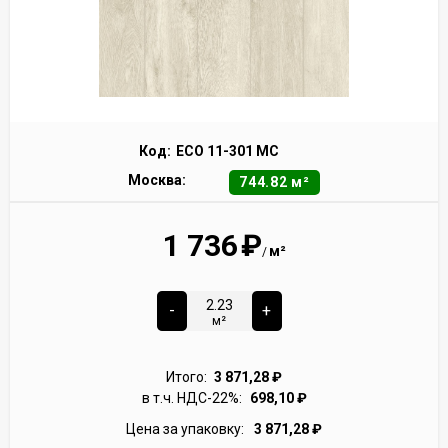
Код:
ECO 11-301 MC
Москва:
744.82 м²
1 736
₽
м²
/
-
+
м²
Итого:
3 871,28
₽
в т.ч. НДС-22%:
698,10
₽
Цена за упаковку:
3 871,28
₽