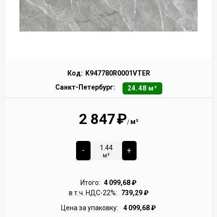
Код:
K947780R0001VTER
Санкт-Петербург:
24.48 м²
2 847
₽
м²
/
-
+
м²
Итого:
4 099,68
₽
в т.ч. НДС-22%:
739,29
₽
Цена за упаковку:
4 099,68
₽