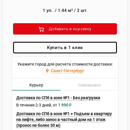
1
уп.
/
1.44
м²
/
2
шт.
Добавить в корзиину
Купить в 1 клик
Укажите город для расчета стоимости доставки:
Санкт-Петербург
Курьер
Самовывоз
Доставка по СПб в зоне №1 - Без разгрузки
В течение
2-3
дней
1 990
₽
Доставка по СПб в зоне №1 + Подъем в квартиру
на лифте, либо занос в частный дом на 1 этаж
(пронос не более 30 м)