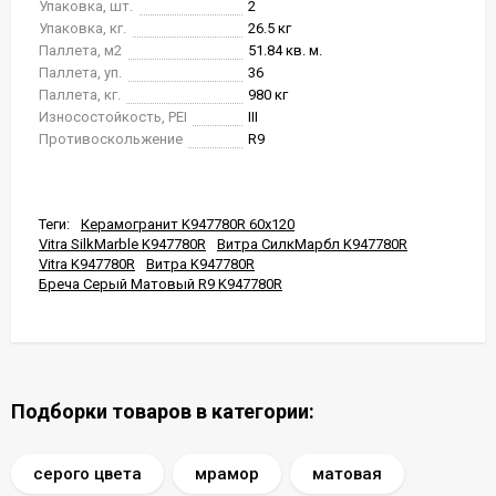
Упаковка, шт.
2
Упаковка, кг.
26.5 кг
Паллета, м2
51.84 кв. м.
Паллета, уп.
36
Паллета, кг.
980 кг
Износостойкость, PEI
III
Противоскольжение
R9
Теги:
Керамогранит K947780R 60x120
Vitra SilkMarble K947780R
Витра СилкМарбл K947780R
Vitra K947780R
Витра K947780R
Бреча Серый Матовый R9 K947780R
Подборки товаров в категории:
серого цвета
мрамор
матовая