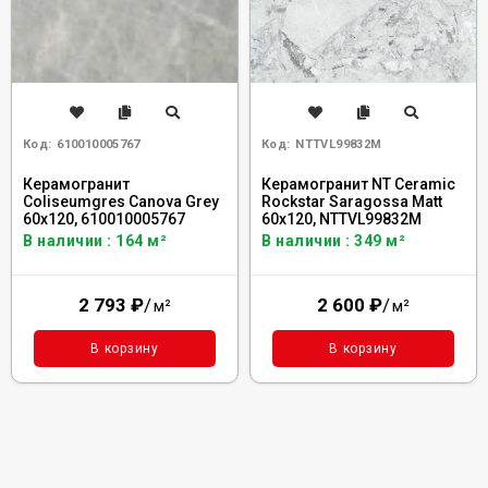
Код:
610010005767
Код:
NTTVL99832M
Керамогранит
Керамогранит NT Ceramic
Coliseumgres Canova Grey
Rockstar Saragossa Matt
60x120, 610010005767
60x120, NTTVL99832M
В наличии : 164 м²
В наличии : 349 м²
2 793
₽
/
2 600
₽
/
м²
м²
В корзину
В корзину