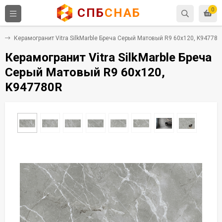
СПБ
СНАБ
0
т
Керамогранит Vitra SilkMarble Бреча Серый Матовый R9 60x120, K947780
Керамогранит Vitra SilkMarble Бреча
Серый Матовый R9 60x120,
K947780R