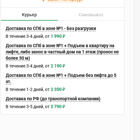
Курьер
Самовывоз
Доставка по СПб в зоне №1 - Без разгрузки
В течение
3-4
дней
1 990
₽
Доставка по СПб в зоне №1 + Подъем в квартиру на
лифте, либо занос в частный дом на 1 этаж (пронос не
более 30 м)
В течение
3-4
дней
2 190
₽
Доставка по СПб в зоне №1 + Подъем без лифта до 5
эт.
В течение
1-2
дней
2 350
₽
Доставка по РФ (до транспортной компании)
В течение
3-5
дней
2 790
₽