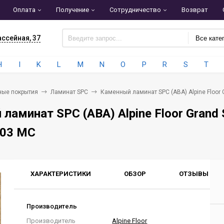
Оплата
Получение
Сотрудничество
Возврат
ассейная, 37
Все кате
H
I
K
L
M
N
O
P
R
S
T
ные покрытия
Ламинат SPC
Каменный ламинат SPC (ABA) Alpine Floor
ламинат SPC (ABA) Alpine Floor Grand
003 MC
ХАРАКТЕРИСТИКИ
ОБЗОР
ОТЗЫВЫ
0
Производитель
Производитель
Alpine Floor