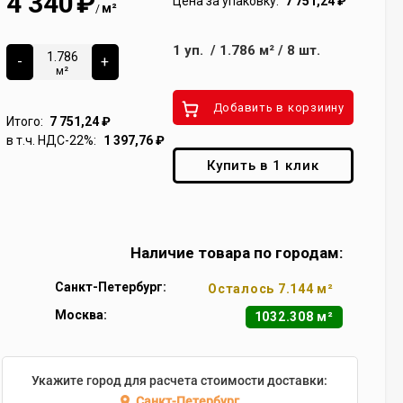
4 340
₽
Цена за упаковку:
7 751,24
₽
м²
/
1
уп.
/
1.786
м²
/
8
шт.
-
+
м²
Добавить в корзиину
Итого:
7 751,24
₽
в т.ч. НДС-22%:
1 397,76
₽
Купить в 1 клик
Наличие товара по городам:
Санкт-Петербург:
Осталось 7.144 м²
Москва:
1032.308 м²
Укажите город для расчета стоимости доставки:
Санкт-Петербург