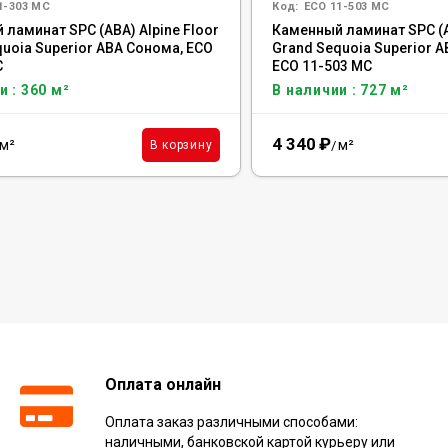
1-303 MC
Код:
ECO 11-503 MC
ламинат SPC (ABA) Alpine Floor
Каменный ламинат SPC (A
uoia Superior ABA Сонома, ECO
Grand Sequoia Superior 
C
ECO 11-503 MC
и : 360 м²
В наличии : 727 м²
4 340
₽
м²
м²
В корзину
/
Оплата онлайн
Оплата заказ различными способами:
наличными, банковской картой курьеру или