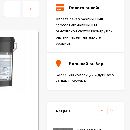
Оплата онлайн
Оплата заказ различными
Керамогранит Italon
способами: наличными,
Charme Extra Silver Ret
60x120, 610010001196
банковской картой курьеру или
4 046
₽
м²
/
онлайн через платежные
сервисы
Керамогранит Italon
Charme Evo Imperiale
Большой выбор
Ret 60x120,
610010001413
4 025
₽
м²
/
Более 500 коллекций ждут Вас в
нашем шоу-руме.
Керамогранит
Kerranova Alleya Dark
Код:
KM310
Brown 20x120, K-
Клей-герметик Kesto Masa – 310 Мл
2104/SR/200x1200x11
3 110
₽
м²
/
АКЦИЯ!
В наличии: 127 шт.