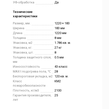
УФ-обработка
Да
Технические
характеристики
Размер, мм.
1220 × 183
Ширина
183 мм
Длина
1220 мм
Толщина
8 мм
Упаковка, м2
1.786 кв. м.
Упаковка, кг.
27 кг
Упаковка, шт.
8
Толщина защитного слоя,
0.5 мм
мм
Износостойкость
43 класс
MAX t подогрева пола, ℃
28
Беспороговая укладка, м2
120 кв. м.
Класс
КМ2
пожаробезопасности
Плотность, кг/м3
2100
Гарантия производителя,
25
лет