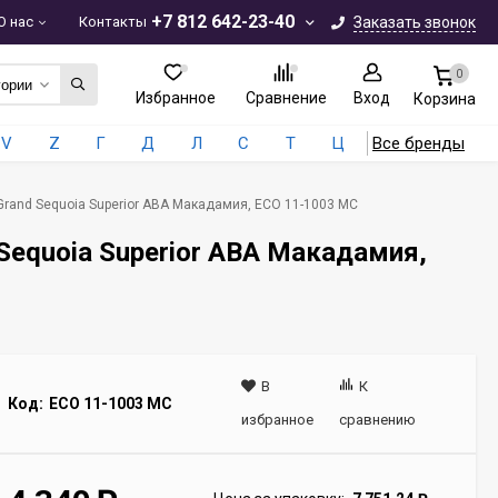
+7 812 642-23-40
О нас
Контакты
Заказать звонок
0
гории
Избранное
Сравнение
Вход
Корзина
V
Z
Г
Д
Л
С
Т
Ц
Все бренды
 Grand Sequoia Superior ABA Макадамия, ECO 11-1003 MC
 Sequoia Superior ABA Макадамия,
В
К
Код:
ECO 11-1003 MC
избранное
сравнению