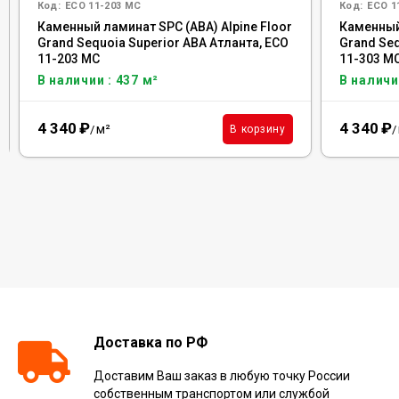
Код:
ECO 11-203 MC
Код:
ECO 1
Каменный ламинат SPC (ABA) Alpine Floor
Каменный 
Grand Sequoia Superior ABA Атланта, ECO
Grand Seq
11-203 MC
11-303 M
В наличии : 437 м²
В наличи
4 340
₽
4 340
₽
м²
В корзину
/
/
Доставка по РФ
Доставим Ваш заказ в любую точку России
собственным транспортом или службой