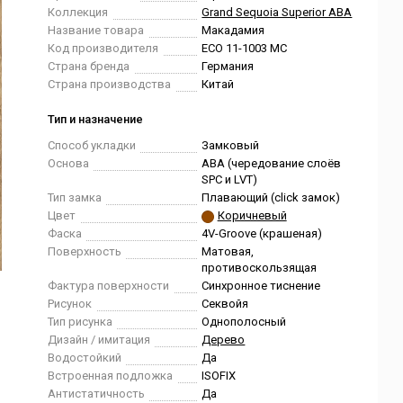
Коллекция
Grand Sequoia Superior ABA
Название товара
Макадамия
Код производителя
ECO 11-1003 MC
Страна бренда
Германия
Страна производства
Китай
Тип и назначение
Способ укладки
Замковый
Основа
ABA (чередование слоёв
SPC и LVT)
Тип замка
Плавающий (click замок)
Цвет
Коричневый
Фаска
4V-Groove (крашеная)
Поверхность
Матовая,
противоскользящая
Фактура поверхности
Синхронное тиснение
Рисунок
Секвойя
Тип рисунка
Однополосный
Дизайн / имитация
Дерево
Водостойкий
Да
Встроенная подложка
ISOFIX
Антистатичность
Да