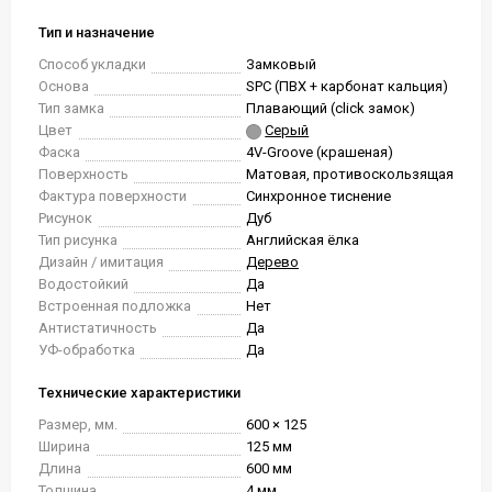
Тип и назначение
Способ укладки
Замковый
Основа
SPC (ПВХ + карбонат кальция)
Тип замка
Плавающий (click замок)
Цвет
Серый
Фаска
4V-Groove (крашеная)
Поверхность
Матовая, противоскользящая
Фактура поверхности
Синхронное тиснение
Рисунок
Дуб
Тип рисунка
Английская ёлка
Дизайн / имитация
Дерево
Водостойкий
Да
Встроенная подложка
Нет
Антистатичность
Да
УФ-обработка
Да
Технические характеристики
Размер, мм.
600 × 125
Ширина
125 мм
Длина
600 мм
Толщина
4 мм