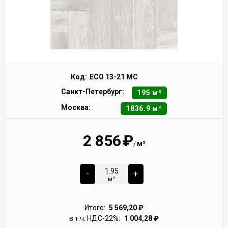
Код:
ECO 13-21 MC
Санкт-Петербург:
195 м²
Москва:
1836.9 м²
2 856
₽
м²
/
-
+
м²
Итого:
5 569,20
₽
в т.ч. НДС-22%:
1 004,28
₽