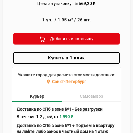
Цена за упаковку:
5 569,20
₽
1
уп.
/
1.95
м²
/
26
шт.
Добавить в корзиину
Купить в 1 клик
Укажите город для расчета стоимости доставки:
Санкт-Петербург
Курьер
Самовывоз
Доставка по СПб в зоне №1 - Без разгрузки
В течение
1-2
дней
1 990
₽
Доставка по СПб в зоне №1 + Подъем в квартиру
на лифте, либо занос в частный дом на 1 этаж