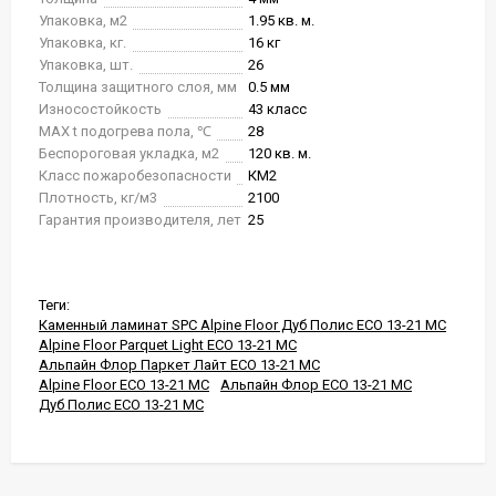
Упаковка, м2
1.95 кв. м.
Упаковка, кг.
16 кг
Упаковка, шт.
26
Толщина защитного слоя, мм
0.5 мм
Износостойкость
43 класс
MAX t подогрева пола, ℃
28
Беспороговая укладка, м2
120 кв. м.
Класс пожаробезопасности
КМ2
Плотность, кг/м3
2100
Гарантия производителя, лет
25
Теги:
Каменный ламинат SPC Alpine Floor Дуб Полис ЕСО 13-21 MC
Alpine Floor Parquet Light ЕСО 13-21 MC
Альпайн Флор Паркет Лайт ЕСО 13-21 MC
Alpine Floor ЕСО 13-21 MC
Альпайн Флор ЕСО 13-21 MC
Дуб Полис ЕСО 13-21 MC