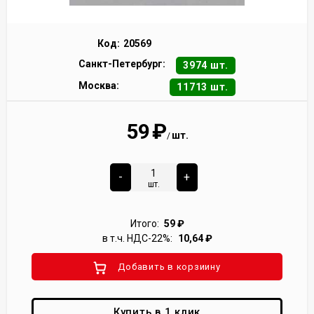
Код:
20569
Санкт-Петербург:
3974 шт.
Москва:
11713 шт.
59
₽
шт.
/
-
+
шт.
Итого:
59
₽
в т.ч. НДС-22%:
10,64
₽
Добавить в корзиину
Купить в 1 клик