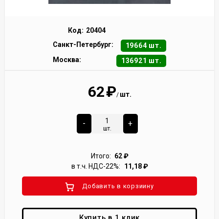
Код:
20404
Санкт-Петербург:
19664 шт.
Москва:
136921 шт.
62
₽
шт.
/
-
+
шт.
Итого:
62
₽
в т.ч. НДС-22%:
11,18
₽
Добавить в корзиину
Купить в 1 клик