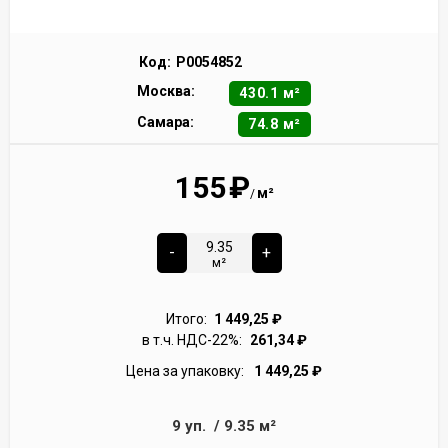
Код:
Р0054852
Москва:
430.1 м²
Самара:
74.8 м²
155
₽
м²
/
-
+
м²
Итого:
1 449,25
₽
в т.ч. НДС-22%:
261,34
₽
Цена за упаковку:
1 449,25
₽
9
уп.
/
9.35
м²