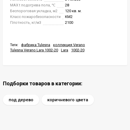
MAX t подогрева пола, ℃
28
Беспороговая укладка, м2
120 кв. м.
Класс пожаробезопасности
КМ2
Плотность, кг/м3
2100
Теги:
фабрика Tulesna
коллекция Verano
Tulesna Verano Lara 1002-20
Lara
1002-20
Подборки товаров в категории:
под дерево
коричневого цвета