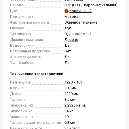
Основа
SPC (ПВХ + карбонат кальция)
Цвет
Коричневый
Поверхность
Матовая
Фактура поверхности
Обычное тиснение
Рисунок
Дуб
Тип рисунка
Однополосный
Дизайн / имитация
Дерево
Водостойкий
Да
Встроенная подложка
Нет
Антистатичность
Да
УФ-обработка
Да
Технические характеристики
Размер, мм.
1220 × 183
Ширина
183 мм
Длина
1220 мм
Толщина
3.5 мм
Упаковка, м2
2.2326 кв. м.
Упаковка, кг.
14 кг
Упаковка, шт.
10
Толщина защитного слоя, мм
0.3 мм
Износостойкость
34 класс