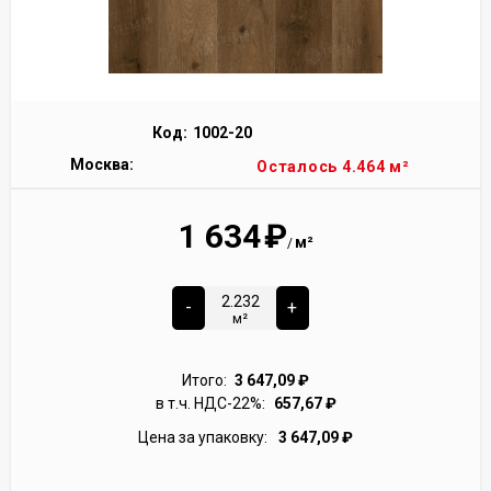
Код:
1002-20
Москва:
Осталось 4.464 м²
1 634
₽
м²
/
-
+
м²
Итого:
3 647,09
₽
в т.ч. НДС-22%:
657,67
₽
Цена за упаковку:
3 647,09
₽