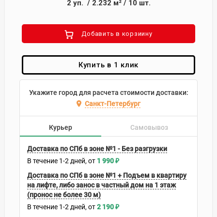
2
уп.
/
2.232
м²
/
10
шт.
Добавить в корзиину
Купить в 1 клик
Укажите город для расчета стоимости доставки:
Санкт-Петербург
Курьер
Самовывоз
Доставка по СПб в зоне №1 - Без разгрузки
В течение
1-2
дней
1 990
₽
Доставка по СПб в зоне №1 + Подъем в квартиру
на лифте, либо занос в частный дом на 1 этаж
(пронос не более 30 м)
В течение
1-2
дней
2 190
₽