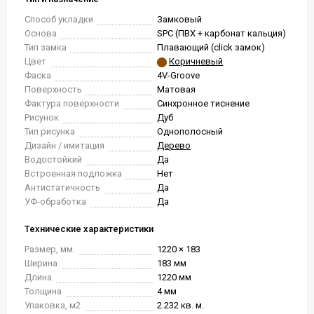
Способ укладки
Замковый
Основа
SPC (ПВХ + карбонат кальция)
Тип замка
Плавающий (click замок)
Цвет
Коричневый
Фаска
4V-Groove
Поверхность
Матовая
Фактура поверхности
Синхронное тиснение
Рисунок
Дуб
Тип рисунка
Однополосный
Дизайн / имитация
Дерево
Водостойкий
Да
Встроенная подложка
Нет
Антистатичность
Да
УФ-обработка
Да
Технические характеристики
Размер, мм.
1220 × 183
Ширина
183 мм
Длина
1220 мм
Толщина
4 мм
Упаковка, м2
2.232 кв. м.