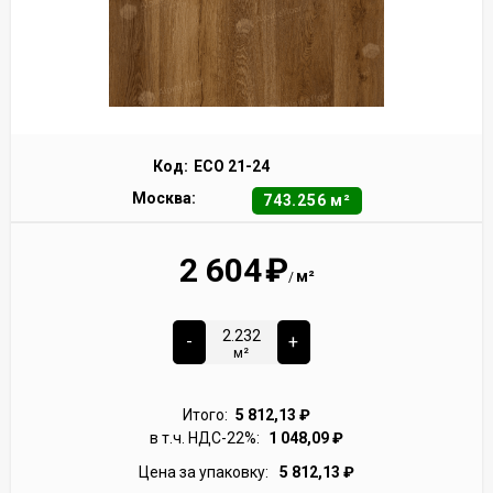
Код:
ECO 21-24
Москва:
743.256 м²
2 604
₽
м²
/
-
+
м²
Итого:
5 812,13
₽
в т.ч. НДС-22%:
1 048,09
₽
Цена за упаковку:
5 812,13
₽