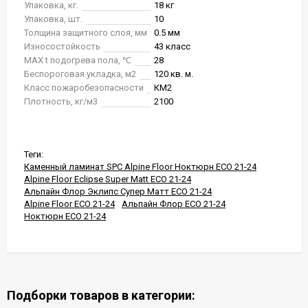
Упаковка, кг.
18 кг
Упаковка, шт.
10
Толщина защитного слоя, мм
0.5 мм
Износостойкость
43 класс
MAX t подогрева пола, ℃
28
Беспороговая укладка, м2
120 кв. м.
Класс пожаробезопасности
КМ2
Плотность, кг/м3
2100
Теги:
Каменный ламинат SPC Alpine Floor Ноктюрн ЕСО 21-24
Alpine Floor Eclipse Super Matt ЕСО 21-24
Альпайн Флор Эклипс Супер Матт ЕСО 21-24
Alpine Floor ЕСО 21-24
Альпайн Флор ЕСО 21-24
Ноктюрн ЕСО 21-24
Подборки товаров в категории: