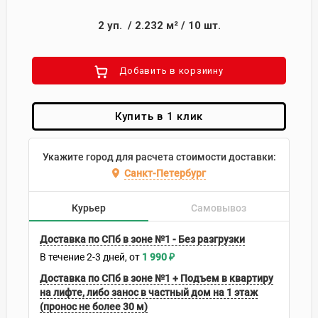
2
уп.
/
2.232
м²
/
10
шт.
Добавить в корзиину
Купить в 1 клик
Укажите город для расчета стоимости доставки:
Санкт-Петербург
Курьер
Самовывоз
Доставка по СПб в зоне №1 - Без разгрузки
В течение
2-3
дней
1 990
₽
Доставка по СПб в зоне №1 + Подъем в квартиру
на лифте, либо занос в частный дом на 1 этаж
(пронос не более 30 м)