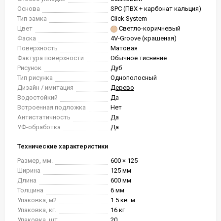
Основа
SPC (ПВХ + карбонат кальция)
Тип замка
Click System
Цвет
Светло-коричневый
Фаска
4V-Groove (крашеная)
Поверхность
Матовая
Фактура поверхности
Обычное тиснение
Рисунок
Дуб
Тип рисунка
Однополосный
Дизайн / имитация
Дерево
Водостойкий
Да
Встроенная подложка
Нет
Антистатичность
Да
УФ-обработка
Да
Технические характеристики
Размер, мм.
600 × 125
Ширина
125 мм
Длина
600 мм
Толщина
6 мм
Упаковка, м2
1.5 кв. м.
Упаковка, кг.
16 кг
Упаковка, шт.
20