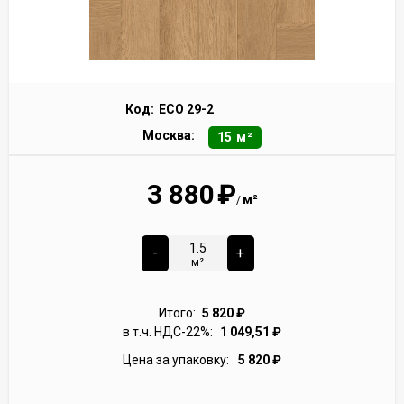
Код:
ECO 29-2
Москва:
15 м²
3 880
₽
м²
/
-
+
м²
Итого:
5 820
₽
в т.ч. НДС-22%:
1 049,51
₽
Цена за упаковку:
5 820
₽