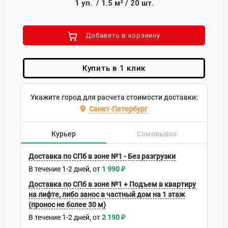
1
уп.
/
1.5
м²
/
20
шт.
Добавить в корзиину
Купить в 1 клик
Укажите город для расчета стоимости доставки:
Санкт-Петербург
Курьер
Самовывоз
Доставка по СПб в зоне №1 - Без разгрузки
В течение
1-2
дней
1 990
₽
Доставка по СПб в зоне №1 + Подъем в квартиру
на лифте, либо занос в частный дом на 1 этаж
(пронос не более 30 м)
В течение
1-2
дней
2 190
₽