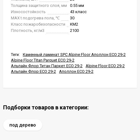
Толщина защитного слоя, мм
0.55 мм
Износостойкость
43 класс
MAX t подогрева пола, ℃
30
Класс пожаробезопасности
КМ2
Плотность, кг/м3
2100
Теги:
Каменный ламинат SPC Alpine Floor Аполлон ЕСО 29-2
Alpine Floor Titan Parquet ЕСО 29-2
Альпайн Флор Титан Паркет ЕСО 29-2
Alpine Floor ЕСО 29-2
Альпайн Флор ЕСО 29-2
Аполлон ЕСО 29-2
Подборки товаров в категории:
под дерево