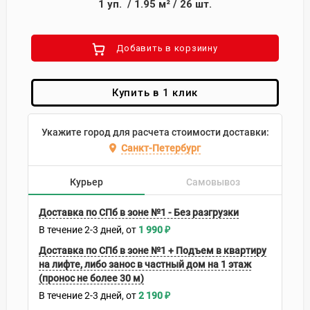
1
уп.
/
1.95
м²
/
26
шт.
Добавить в корзиину
Купить в 1 клик
Укажите город для расчета стоимости доставки:
Санкт-Петербург
Курьер
Самовывоз
Доставка по СПб в зоне №1 - Без разгрузки
В течение
2-3
дней
1 990
₽
Доставка по СПб в зоне №1 + Подъем в квартиру
на лифте, либо занос в частный дом на 1 этаж
(пронос не более 30 м)
В течение
2-3
дней
2 190
₽