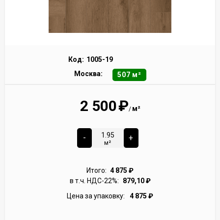
Код:
1005-19
Москва:
507 м²
2 500
₽
м²
/
-
+
м²
Итого:
4 875
₽
в т.ч. НДС-22%:
879,10
₽
Цена за упаковку:
4 875
₽