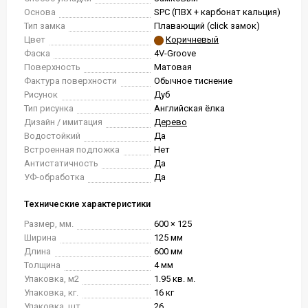
Основа
SPC (ПВХ + карбонат кальция)
Тип замка
Плавающий (click замок)
Цвет
Коричневый
Фаска
4V-Groove
Поверхность
Матовая
Фактура поверхности
Обычное тиснение
Рисунок
Дуб
Тип рисунка
Английская ёлка
Дизайн / имитация
Дерево
Водостойкий
Да
Встроенная подложка
Нет
Антистатичность
Да
УФ-обработка
Да
Технические характеристики
Размер, мм.
600 × 125
Ширина
125 мм
Длина
600 мм
Толщина
4 мм
Упаковка, м2
1.95 кв. м.
Упаковка, кг.
16 кг
Упаковка, шт.
26