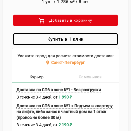
1
уп.
/
1.786
м²
/
8
шт.
Добавить в корзиину
Купить в 1 клик
Укажите город для расчета стоимости доставки:
Санкт-Петербург
Курьер
Самовывоз
Доставка по СПб в зоне №1 - Без разгрузки
В течение
3-4
дней
1 990
₽
Доставка по СПб в зоне №1 + Подъем в квартиру
на лифте, либо занос в частный дом на 1 этаж
(пронос не более 30 м)
В течение
3-4
дней
2 190
₽