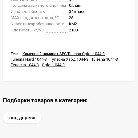
Толщина защитного слоя, мм
0.5 мм
Износостойкость
34 класс
MAX t подогрева пола, ℃
28
Класс пожаробезопасности
КМ2
Плотность, кг/м3
2100
Теги:
Каменный ламинат SPC Tulesna Oplot 1044-3
Tulesna Hard 1044-3
Тулесна Хард 1044-3
Tulesna 1044-3
Тулесна 1044-3
Oplot 1044-3
Подборки товаров в категории:
под дерево