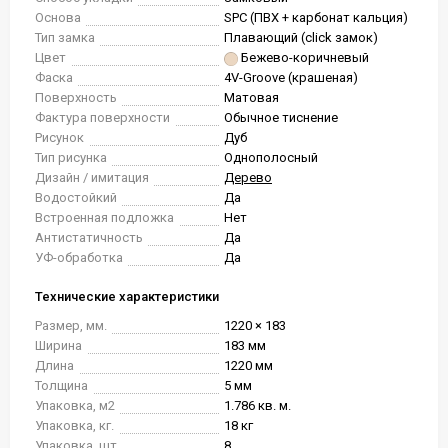
Основа
SPC (ПВХ + карбонат кальция)
Тип замка
Плавающий (click замок)
Цвет
Бежево-коричневый
Фаска
4V-Groove (крашеная)
Поверхность
Матовая
Фактура поверхности
Обычное тиснение
Рисунок
Дуб
Тип рисунка
Однополосный
Дизайн / имитация
Дерево
Водостойкий
Да
Встроенная подложка
Нет
Антистатичность
Да
УФ-обработка
Да
Технические характеристики
Размер, мм.
1220 × 183
Ширина
183 мм
Длина
1220 мм
Толщина
5 мм
Упаковка, м2
1.786 кв. м.
Упаковка, кг.
18 кг
Упаковка, шт.
8