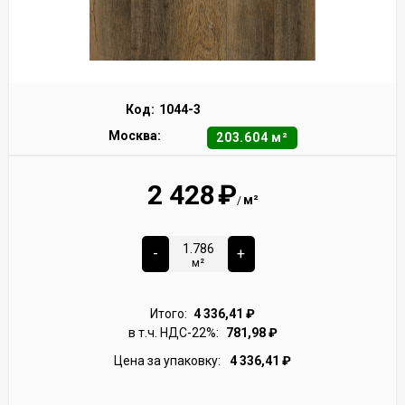
Код:
1044-3
Москва:
203.604 м²
2 428
₽
м²
/
-
+
м²
Итого:
4 336,41
₽
в т.ч. НДС-22%:
781,98
₽
Цена за упаковку:
4 336,41
₽