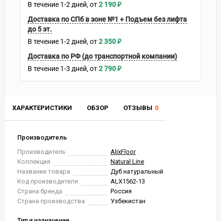
В течение
1-2
дней
2 190
₽
Доставка по СПб в зоне №1 + Подъем без лифта
до 5 эт.
В течение
1-2
дней
2 350
₽
Доставка по РФ (до транспортной компании)
В течение
1-3
дней
2 790
₽
ХАРАКТЕРИСТИКИ
ОБЗОР
ОТЗЫВЫ
0
Производитель
Производитель
AlixFloor
Коллекция
Natural Line
Название товара
Дуб натуральный
Код производителя
ALX1562-13
Страна бренда
Россия
Страна производства
Узбекистан
Тип и назначение