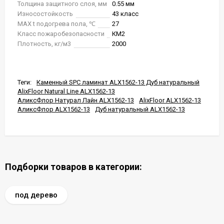
Толщина защитного слоя, мм
0.55 мм
Износостойкость
43 класс
MAX t подогрева пола, ℃
27
Класс пожаробезопасности
КМ2
Плотность, кг/м3
2000
Теги:
Каменный SPC ламинат ALX1562-13 Дуб натуральный
AlixFloor Natural Line ALX1562-13
АликсФлор Натурал Лайн ALX1562-13
AlixFloor ALX1562-13
АликсФлор ALX1562-13
Дуб натуральный ALX1562-13
Подборки товаров в категории:
под дерево