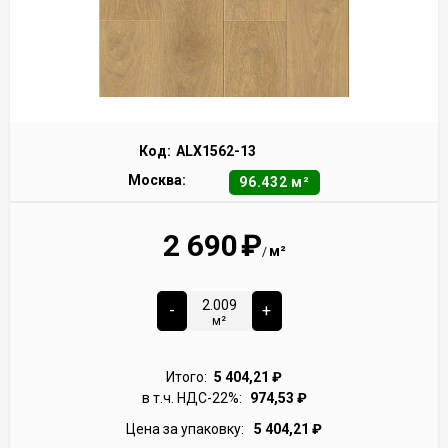
Код:
ALX1562-13
Москва:
96.432 м²
2 690
₽
м²
/
-
+
м²
Итого:
5 404,21
₽
в т.ч. НДС-22%:
974,53
₽
Цена за упаковку:
5 404,21
₽