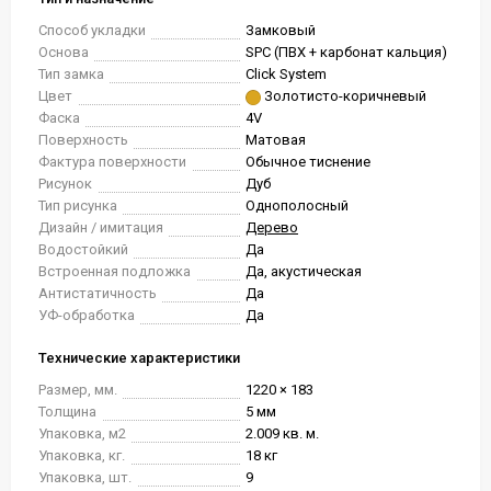
Способ укладки
Замковый
Основа
SPC (ПВХ + карбонат кальция)
Тип замка
Click System
Цвет
Золотисто-коричневый
Фаска
4V
Поверхность
Матовая
Фактура поверхности
Обычное тиснение
Рисунок
Дуб
Тип рисунка
Однополосный
Дизайн / имитация
Дерево
Водостойкий
Да
Встроенная подложка
Да, акустическая
Антистатичность
Да
УФ-обработка
Да
Технические характеристики
Размер, мм.
1220 × 183
Толщина
5 мм
Упаковка, м2
2.009 кв. м.
Упаковка, кг.
18 кг
Упаковка, шт.
9