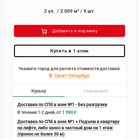
2
уп.
/
2.009
м²
/
9
шт.
Добавить в корзиину
Купить в 1 клик
Укажите город для расчета стоимости доставки:
Санкт-Петербург
Курьер
Самовывоз
Доставка по СПб в зоне №1 - Без разгрузки
В течение
1-2
дней
1 990
₽
Доставка по СПб в зоне №1 + Подъем в квартиру
на лифте, либо занос в частный дом на 1 этаж
(пронос не более 30 м)