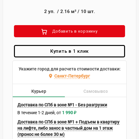
2
уп.
/
2.16
м²
/
10
шт.
Добавить в корзиину
Купить в 1 клик
Укажите город для расчета стоимости доставки:
Санкт-Петербург
Курьер
Самовывоз
Доставка по СПб в зоне №1 - Без разгрузки
В течение
1-2
дней
1 990
₽
Доставка по СПб в зоне №1 + Подъем в квартиру
на лифте, либо занос в частный дом на 1 этаж
(пронос не более 30 м)