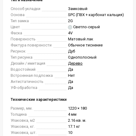
Способ укладки
Замковый
Основа
SPC (ПВХ + карбонат кальция)
Тип замка
2G
Цвет
Светло-серый
Фаска
4V
Поверхность
Матовый лак
Фактура поверхности
Обычное тиснение
Рисунок
Дуб
Тип рисунка
Однополосный
Дизайн / имитация
Дерево
Водостойкий
Да
Встроенная подложка
Нет
Антистатичность
Да
УФ-обработка
Да
Технические характеристики
Размер, мм.
1220 × 180
Толщина
4 мм
Упаковка, м2
2.16 кв. м.
Упаковка, кг.
17.1 кг
Упаковка, шт.
10