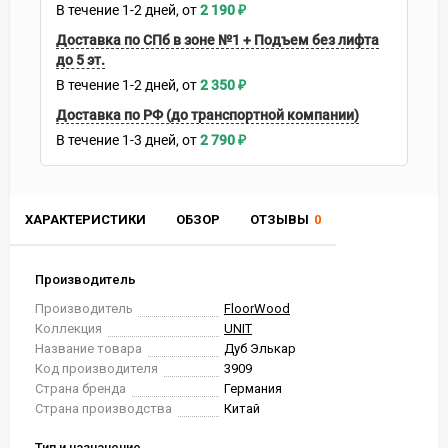
В течение
1-2
дней
2 190
₽
Доставка по СПб в зоне №1 + Подъем без лифта
до 5 эт.
В течение
1-2
дней
2 350
₽
Доставка по РФ (до транспортной компании)
В течение
1-3
дней
2 790
₽
ХАРАКТЕРИСТИКИ
ОБЗОР
ОТЗЫВЫ
0
Производитель
Производитель
FloorWood
Коллекция
UNIT
Название товара
Дуб Элькар
Код производителя
3909
Страна бренда
Германия
Страна производства
Китай
Тип и назначение