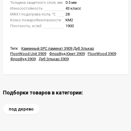
Толщина защитного слоя, мм
0.5 мм
Износостойкость
43 класс
MAX t подогрева пола, ℃
28
Класс пожаробезопасности
КМ2
Плотность, кг/м3
1900
Теги:
Каменный SPC ламинат 3909 Дуб Элькар
FloorWood Unit 3909
ФлорВуд Юнит 3909
FloorWood 3909
ФлорВуд 3909
Дуб Элькар 3909
Подборки товаров в категории:
под дерево