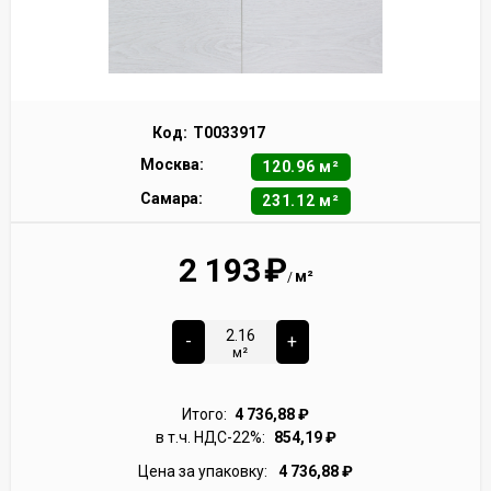
Код:
Т0033917
Москва:
120.96 м²
Самара:
231.12 м²
2 193
₽
м²
/
-
+
м²
Итого:
4 736,88
₽
в т.ч. НДС-22%:
854,19
₽
Цена за упаковку:
4 736,88
₽