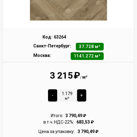
Код:
63264
Санкт-Петербург:
37.728 м²
Москва:
1141.272 м²
3 215
₽
м²
/
-
+
м²
Итого:
3 790,49
₽
в т.ч. НДС-22%:
683,53
₽
Цена за упаковку:
3 790,49
₽