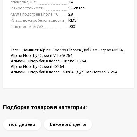
Упаковка, шт.
14
Износостойкость
33 класс
MAX t подогрева пола, ℃
28
Класс пожаробезопасности
КМ3
Плотность, кг/м3
900
Теги:
Ламинат Alpine Floor by Classen Дуб Лас Неграс 63264
Alpine Floor by Classen Ville 63264
Альпайн Флор бай Классен Вилле 63264
Alpine Floor by Classen 63264
Альпайн Флор бай Классен 63264
Дуб Лас Неграс 63264
Подборки товаров в категории:
под дерево
бежевого цвета