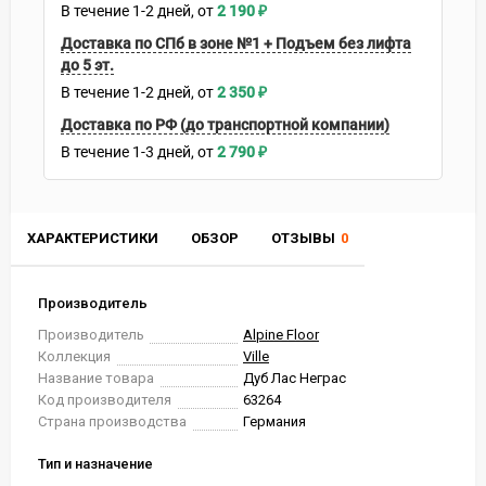
В течение
1-2
дней
2 190
₽
Доставка по СПб в зоне №1 + Подъем без лифта
до 5 эт.
В течение
1-2
дней
2 350
₽
Доставка по РФ (до транспортной компании)
В течение
1-3
дней
2 790
₽
ХАРАКТЕРИСТИКИ
ОБЗОР
ОТЗЫВЫ
0
Производитель
Производитель
Alpine Floor
Коллекция
Ville
Название товара
Дуб Лас Неграс
Код производителя
63264
Страна производства
Германия
Тип и назначение