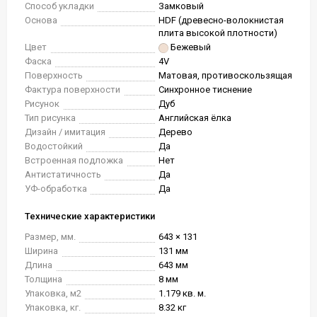
Способ укладки
Замковый
Основа
HDF (древесно-волокнистая
плита высокой плотности)
Цвет
Бежевый
Фаска
4V
Поверхность
Матовая, противоскользящая
Фактура поверхности
Синхронное тиснение
Рисунок
Дуб
Тип рисунка
Английская ёлка
Дизайн / имитация
Дерево
Водостойкий
Да
Встроенная подложка
Нет
Антистатичность
Да
УФ-обработка
Да
Технические характеристики
Размер, мм.
643 × 131
Ширина
131 мм
Длина
643 мм
Толщина
8 мм
Упаковка, м2
1.179 кв. м.
Упаковка, кг.
8.32 кг