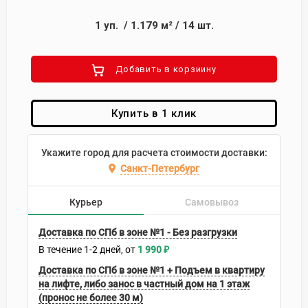
1
уп.
/
1.179
м²
/
14
шт.
Добавить в корзиину
Купить в 1 клик
Укажите город для расчета стоимости доставки:
Санкт-Петербург
Курьер
Самовывоз
Доставка по СПб в зоне №1 - Без разгрузки
В течение
1-2
дней
1 990
₽
Доставка по СПб в зоне №1 + Подъем в квартиру
на лифте, либо занос в частный дом на 1 этаж
(пронос не более 30 м)