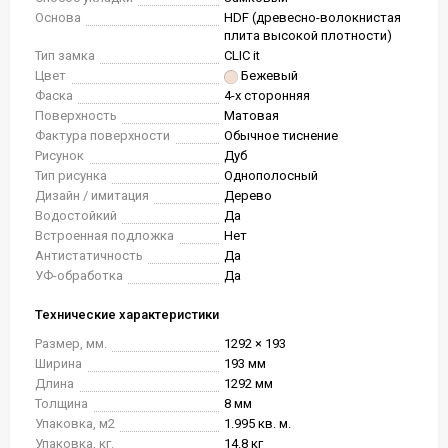
Основа
HDF (древесно-волокнистая
плита высокой плотности)
Тип замка
CLIC it
Цвет
Бежевый
Фаска
4-х сторонняя
Поверхность
Матовая
Фактура поверхности
Обычное тиснение
Рисунок
Дуб
Тип рисунка
Однополосный
Дизайн / имитация
Дерево
Водостойкий
Да
Встроенная подложка
Нет
Антистатичность
Да
УФ-обработка
Да
Технические характеристики
Размер, мм.
1292 × 193
Ширина
193 мм
Длина
1292 мм
Толщина
8 мм
Упаковка, м2
1.995 кв. м.
Упаковка, кг.
14.8 кг