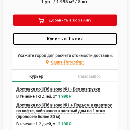
1
уп.
/
1.995
м²
/
8
шт.
Добавить в корзиину
Купить в 1 клик
Укажите город для расчета стоимости доставки:
Санкт-Петербург
Курьер
Самовывоз
Доставка по СПб в зоне №1 - Без разгрузки
В течение
1-2
дней
1 990
₽
Доставка по СПб в зоне №1 + Подъем в квартиру
на лифте, либо занос в частный дом на 1 этаж
(пронос не более 30 м)
В течение
1-2
дней
2 190
₽