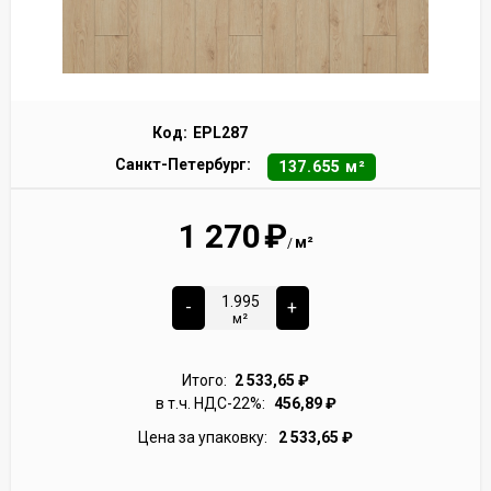
Код:
EPL287
Санкт-Петербург:
137.655 м²
1 270
₽
м²
/
-
+
м²
Итого:
2 533,65
₽
в т.ч. НДС-22%:
456,89
₽
Цена за упаковку:
2 533,65
₽