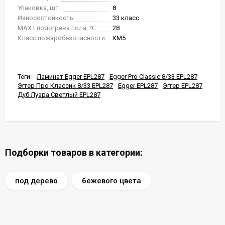
Упаковка, шт.
8
Износостойкость
33 класс
MAX t подогрева пола, ℃
28
Класс пожаробезопасности
КМ5
Теги:
Ламинат Egger EPL287
Egger Pro Classic 8/33 EPL287
Эггер Про Классик 8/33 EPL287
Egger EPL287
Эггер EPL287
Дуб Луара Светлый EPL287
Подборки товаров в категории:
под дерево
бежевого цвета