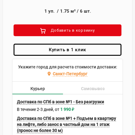
1
уп.
/
1.75
м²
/
6
шт.
Добавить в корзиину
Купить в 1 клик
Укажите город для расчета стоимости доставки:
Санкт-Петербург
Курьер
Самовывоз
Доставка по СПб в зоне №1 - Без разгрузки
В течение
2-3
дней
1 990
₽
Доставка по СПб в зоне №1 + Подъем в квартиру
на лифте, либо занос в частный дом на 1 этаж
(пронос не более 30 м)