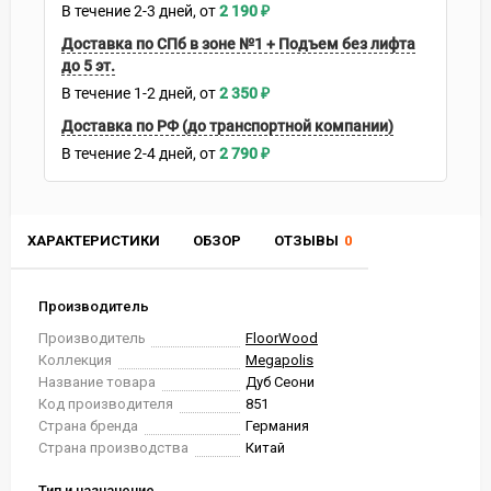
В течение
2-3
дней
2 190
₽
Доставка по СПб в зоне №1 + Подъем без лифта
до 5 эт.
В течение
1-2
дней
2 350
₽
Доставка по РФ (до транспортной компании)
В течение
2-4
дней
2 790
₽
ХАРАКТЕРИСТИКИ
ОБЗОР
ОТЗЫВЫ
0
Производитель
Производитель
FloorWood
Коллекция
Megapolis
Название товара
Дуб Сеони
Код производителя
851
Страна бренда
Германия
Страна производства
Китай
Тип и назначение