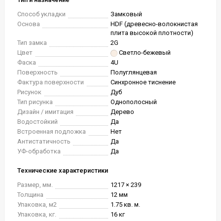
Способ укладки
Замковый
Основа
HDF (древесно-волокнистая
плита высокой плотности)
Тип замка
2G
Цвет
Светло-бежевый
Фаска
4U
Поверхность
Полуглянцевая
Фактура поверхности
Синхронное тиснение
Рисунок
Дуб
Тип рисунка
Однополосный
Дизайн / имитация
Дерево
Водостойкий
Да
Встроенная подложка
Нет
Антистатичность
Да
УФ-обработка
Да
Технические характеристики
Размер, мм.
1217 × 239
Толщина
12 мм
Упаковка, м2
1.75 кв. м.
Упаковка, кг.
16 кг