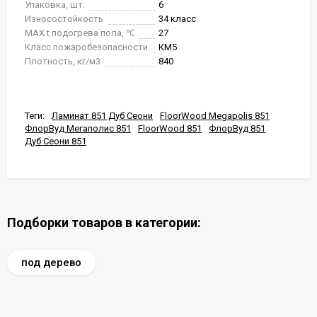
Упаковка, шт.
6
Износостойкость
34 класс
MAX t подогрева пола, ℃
27
Класс пожаробезопасности
КМ5
Плотность, кг/м3
840
Теги:
Ламинат 851 Дуб Сеони
FloorWood Megapolis 851
ФлорВуд Мегаполис 851
FloorWood 851
ФлорВуд 851
Дуб Сеони 851
Подборки товаров в категории:
под дерево