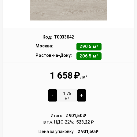
Код:
Т0033042
Москва:
290.5 м²
Ростов-на-Дону:
206.5 м²
1 658
₽
м²
/
-
+
м²
Итого:
2 901,50
₽
в т.ч. НДС-22%:
523,22
₽
Цена за упаковку:
2 901,50
₽