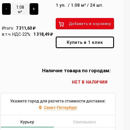
1
уп.
/
1.08
м²
/
24
шт.
-
+
м²
Добавить в корзиину
Итого:
7 311,60
₽
в т.ч. НДС-22%:
1 318,49
₽
Купить в 1 клик
Наличие товара по городам:
НЕТ В НАЛИЧИИ
Укажите город для расчета стоимости доставки:
Санкт-Петербург
Курьер
Самовывоз