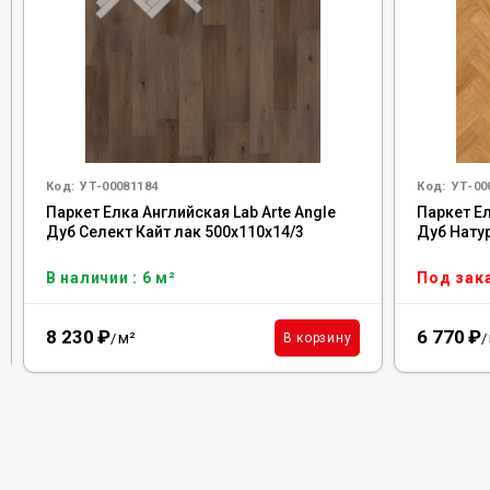
Код:
УТ-00081184
Код:
УТ-00
Паркет Елка Английская Lab Arte Angle
Паркет Ел
Дуб Селект Кайт лак 500х110х14/3
Дуб Натур
В наличии : 6 м²
Под зак
8 230
₽
6 770
₽
м²
В корзину
/
/