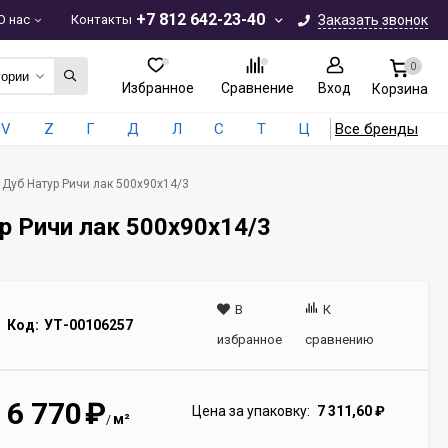
+7 812 642-23-40
О нас
Контакты
Заказать звонок
0
гории
Избранное
Сравнение
Вход
Корзина
V
Z
Г
Д
Л
С
Т
Ц
Все бренды
e Дуб Натур Ричи лак 500х90х14/3
ур Ричи лак 500х90х14/3
В
К
Код:
УТ-00106257
избранное
сравнению
6 770
₽
Цена за упаковку:
7 311,60
₽
м²
/