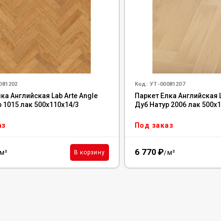
081202
Код:
УТ-00081207
ка Английская Lab Arte Angle
Паркет Елка Английская L
 1015 лак 500х110х14/3
Дуб Натур 2006 лак 500х
аз
Под заказ
6 770
₽
м²
м²
В корзину
/