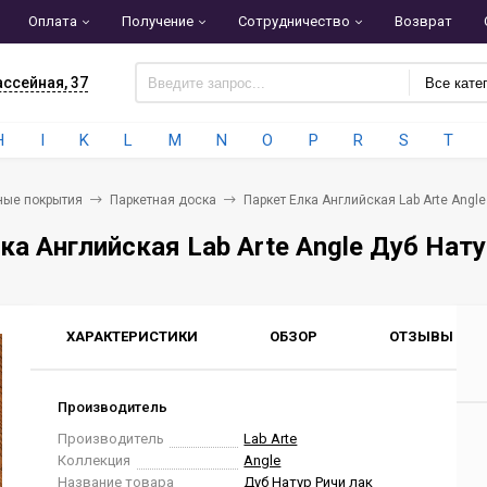
Оплата
Получение
Сотрудничество
Возврат
ассейная, 37
Все кате
H
I
K
L
M
N
O
P
R
S
T
ные покрытия
Паркетная доска
Паркет Елка Английская Lab Arte Angl
ка Английская Lab Arte Angle Дуб Нат
ХАРАКТЕРИСТИКИ
ОБЗОР
ОТЗЫВЫ
0
Производитель
Производитель
Lab Arte
Коллекция
Angle
Название товара
Дуб Натур Ричи лак