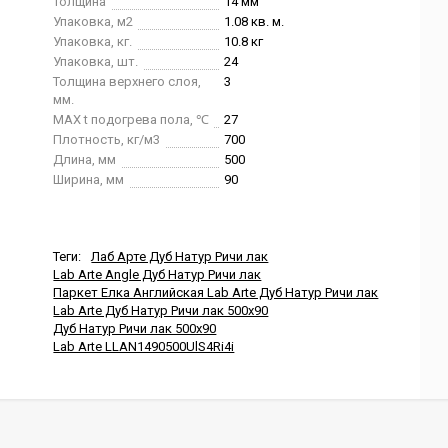
Толщина
14 мм
Упаковка, м2
1.08 кв. м.
Упаковка, кг.
10.8 кг
Упаковка, шт.
24
Толщина верхнего слоя,
3
мм.
MAX t подогрева пола, ℃
27
Плотность, кг/м3
700
Длина, мм
500
Ширина, мм
90
Теги:
Лаб Арте Дуб Натур Ричи лак
Lab Arte Angle Дуб Натур Ричи лак
Паркет Елка Английская Lab Arte Дуб Натур Ричи лак
Lab Arte Дуб Натур Ричи лак 500x90
Дуб Натур Ричи лак 500x90
Lab Arte LLAN1490500UlS4Ri4i