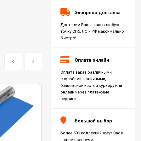
Экспресс доставка
Доставим Ваш заказ в любую
точку СПб, ЛО и РФ максимально
быстро!
Оплата онлайн
Оплата заказ различными
Керамогранит Italon
способами: наличными,
Charme Extra Silver Ret
60x120, 610010001196
банковской картой курьеру или
4 046
₽
м²
/
онлайн через платежные
сервисы
Керамогранит Italon
Charme Evo Imperiale
Большой выбор
Ret 60x120,
610010001413
4 025
₽
м²
/
Более 500 коллекций ждут Вас в
нашем шоу-руме.