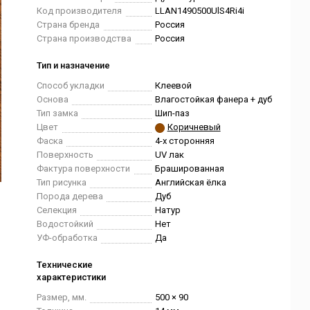
Код производителя
LLAN1490500UlS4Ri4i
Страна бренда
Россия
Страна производства
Россия
Тип и назначение
Способ укладки
Клеевой
Основа
Влагостойкая фанера + дуб
Тип замка
Шип-паз
Цвет
Коричневый
Фаска
4-х сторонняя
Поверхность
UV лак
Фактура поверхности
Брашированная
Тип рисунка
Английская ёлка
Порода дерева
Дуб
Селекция
Натур
Водостойкий
Нет
УФ-обработка
Да
Технические
характеристики
Размер, мм.
500 × 90