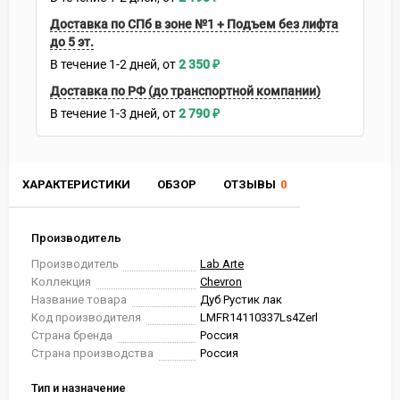
Доставка по СПб в зоне №1 + Подъем без лифта
до 5 эт.
В течение
1-2
дней
2 350
₽
Доставка по РФ (до транспортной компании)
В течение
1-3
дней
2 790
₽
ХАРАКТЕРИСТИКИ
ОБЗОР
ОТЗЫВЫ
0
Производитель
Производитель
Lab Arte
Коллекция
Chevron
Название товара
Дуб Рустик лак
Код производителя
LMFR14110337Ls4Zerl
Страна бренда
Россия
Страна производства
Россия
Тип и назначение