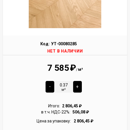
Код:
УТ-00080285
НЕТ В НАЛИЧИИ
7 585
₽
м²
/
-
+
м²
Итого:
2 806,45
₽
в т.ч. НДС-22%:
506,08
₽
Цена за упаковку:
2 806,45
₽