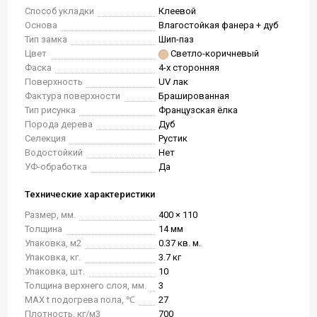
Способ укладки
Клеевой
Основа
Влагостойкая фанера + дуб
Тип замка
Шип-паз
Цвет
Светло-коричневый
Фаска
4-х сторонняя
Поверхность
UV лак
Фактура поверхности
Брашированная
Тип рисунка
Французская ёлка
Порода дерева
Дуб
Селекция
Рустик
Водостойкий
Нет
УФ-обработка
Да
Технические характеристики
Размер, мм.
400 × 110
Толщина
14 мм
Упаковка, м2
0.37 кв. м.
Упаковка, кг.
3.7 кг
Упаковка, шт.
10
Толщина верхнего слоя, мм.
3
MAX t подогрева пола, ℃
27
Плотность, кг/м3
700