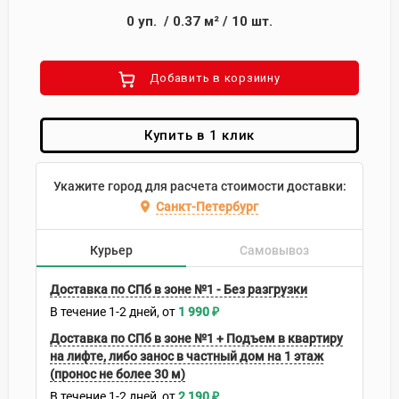
0
уп.
/
0.37
м²
/
10
шт.
Добавить в корзиину
Купить в 1 клик
Укажите город для расчета стоимости доставки:
Санкт-Петербург
Курьер
Самовывоз
Доставка по СПб в зоне №1 - Без разгрузки
В течение
1-2
дней
1 990
₽
Доставка по СПб в зоне №1 + Подъем в квартиру
на лифте, либо занос в частный дом на 1 этаж
(пронос не более 30 м)
В течение
1-2
дней
2 190
₽