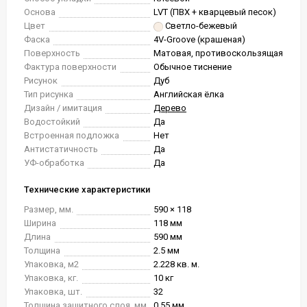
Основа
LVT (ПВХ + кварцевый песок)
Цвет
Светло-бежевый
Фаска
4V-Groove (крашеная)
Поверхность
Матовая, противоскользящая
Фактура поверхности
Обычное тиснение
Рисунок
Дуб
Тип рисунка
Английская ёлка
Дизайн / имитация
Дерево
Водостойкий
Да
Встроенная подложка
Нет
Антистатичность
Да
УФ-обработка
Да
Технические характеристики
Размер, мм.
590 × 118
Ширина
118 мм
Длина
590 мм
Толщина
2.5 мм
Упаковка, м2
2.228 кв. м.
Упаковка, кг.
10 кг
Упаковка, шт.
32
Толщина защитного слоя, мм
0.55 мм