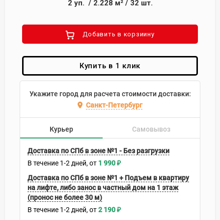
2
уп.
/
2.228
м²
/
32
шт.
Добавить в корзиину
Купить в 1 клик
Укажите город для расчета стоимости доставки:
Санкт-Петербург
Курьер
Самовывоз
Доставка по СПб в зоне №1 - Без разгрузки
В течение
1-2
дней
1 990
₽
Доставка по СПб в зоне №1 + Подъем в квартиру
на лифте, либо занос в частный дом на 1 этаж
(пронос не более 30 м)
В течение
1-2
дней
2 190
₽