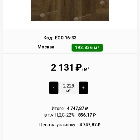
Код:
ECO 16-33
Москва:
193.836 м²
2 131
₽
м²
/
-
+
м²
Итого:
4 747,87
₽
в т.ч. НДС-22%:
856,17
₽
Цена за упаковку:
4 747,87
₽