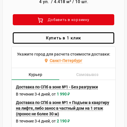
4
уп.
/
4.418
м²
/
10
шт.
Добавить в корзиину
Купить в 1 клик
Укажите город для расчета стоимости доставки:
Санкт-Петербург
Курьер
Самовывоз
Доставка по СПб в зоне №1 - Без разгрузки
В течение
3-4
дней
1 990
₽
Доставка по СПб в зоне №1 + Подъем в квартиру
на лифте, либо занос в частный дом на 1 этаж
(пронос не более 30 м)
В течение
3-4
дней
2 190
₽