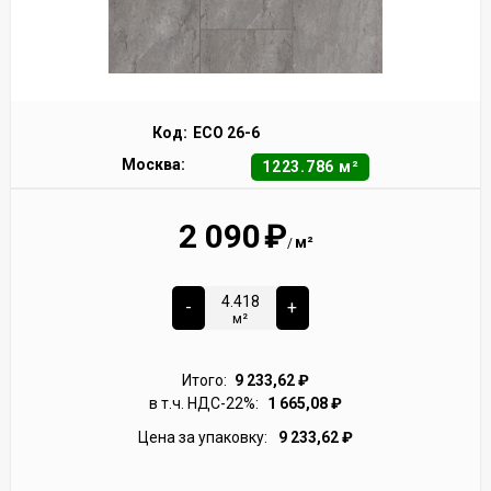
Код:
ECO 26-6
Москва:
1223.786 м²
2 090
₽
м²
/
-
+
м²
Итого:
9 233,62
₽
в т.ч. НДС-22%:
1 665,08
₽
Цена за упаковку:
9 233,62
₽