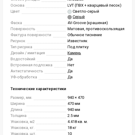
Основа
LVT (ПВХ + кварцевый песок)
Цвет
Светло-серый
Серый
Фаска
4V-Groove (крашеная)
Поверхность
Матовая, противоскользящая
Фактура поверхности
Обычное тиснение
Рисунок
Известняк
Тип рисунка
Под плитку
Дизайн / имитация
Камень
Водостойкий
Да
Встроенная подложка
Нет
Антистатичность
Да
УФ-обработка
Да
Технические характеристики
Размер, мм.
940 × 470
Ширина
470 мм
Длина
940 мм
Толщина
2.5 мм
Упаковка, м2
4.418 кв. м.
Упаковка, кг.
18 кг
Упаковка, шт.
10