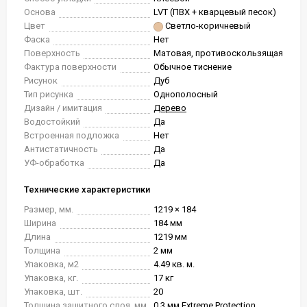
Основа
LVT (ПВХ + кварцевый песок)
Цвет
Светло-коричневый
Фаска
Нет
Поверхность
Матовая, противоскользящая
Фактура поверхности
Обычное тиснение
Рисунок
Дуб
Тип рисунка
Однополосный
Дизайн / имитация
Дерево
Водостойкий
Да
Встроенная подложка
Нет
Антистатичность
Да
УФ-обработка
Да
Технические характеристики
Размер, мм.
1219 × 184
Ширина
184 мм
Длина
1219 мм
Толщина
2 мм
Упаковка, м2
4.49 кв. м.
Упаковка, кг.
17 кг
Упаковка, шт.
20
Толщина защитного слоя, мм
0.3 мм Extreme Protection