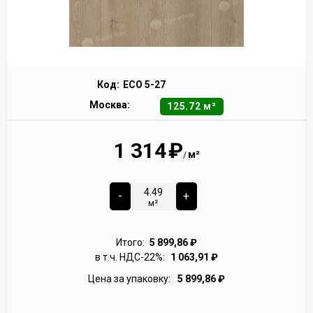
Код:
ECO 5-27
Москва:
125.72 м²
1 314
₽
м²
/
-
+
м²
Итого:
5 899,86
₽
в т.ч. НДС-22%:
1 063,91
₽
Цена за упаковку:
5 899,86
₽