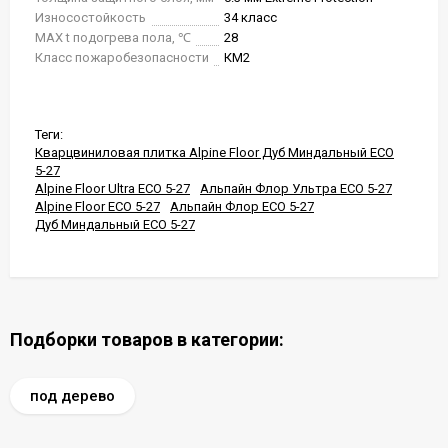
Износостойкость
34 класс
MAX t подогрева пола, ℃
28
Класс пожаробезопасности
КМ2
Теги:
Кварцвиниловая плитка Alpine Floor Дуб Миндальный ЕСО
5-27
Alpine Floor Ultra ЕСО 5-27
Альпайн Флор Ультра ЕСО 5-27
Alpine Floor ЕСО 5-27
Альпайн Флор ЕСО 5-27
Дуб Миндальный ЕСО 5-27
Подборки товаров в категории:
под дерево