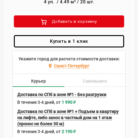
4
уп.
/
4.49
м²
/
20
шт.
Добавить в корзиину
Купить в 1 клик
Укажите город для расчета стоимости доставки:
Санкт-Петербург
Курьер
Самовывоз
Доставка по СПб в зоне №1 - Без разгрузки
В течение
3-4
дней
1 990
₽
Доставка по СПб в зоне №1 + Подъем в квартиру
на лифте, либо занос в частный дом на 1 этаж
(пронос не более 30 м)
В течение
3-4
дней
2 190
₽