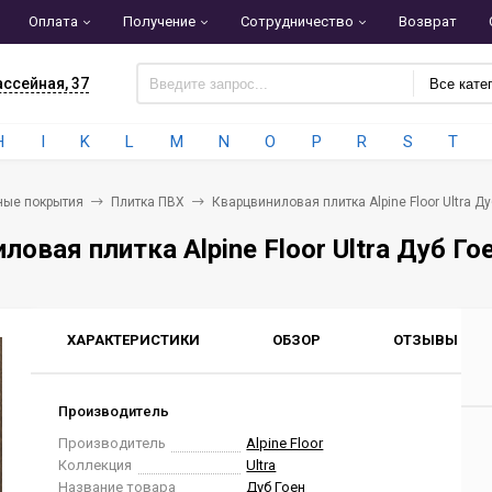
Оплата
Получение
Сотрудничество
Возврат
ассейная, 37
Все кате
H
I
K
L
M
N
O
P
R
S
T
ные покрытия
Плитка ПВХ
Кварцвиниловая плитка Alpine Floor Ultra Ду
ловая плитка Alpine Floor Ultra Дуб Го
ХАРАКТЕРИСТИКИ
ОБЗОР
ОТЗЫВЫ
0
Производитель
Производитель
Alpine Floor
Коллекция
Ultra
Название товара
Дуб Гоен