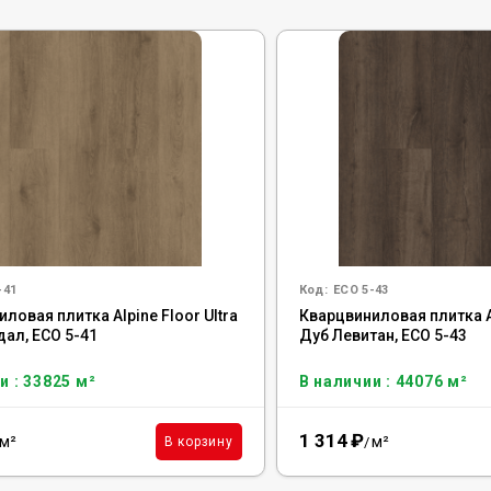
-41
Код:
ECO 5-43
ловая плитка Alpine Floor Ultra
Кварцвиниловая плитка Al
дал, ЕСО 5-41
Дуб Левитан, ЕСО 5-43
и : 33825 м²
В наличии : 44076 м²
1 314
₽
м²
м²
В корзину
/