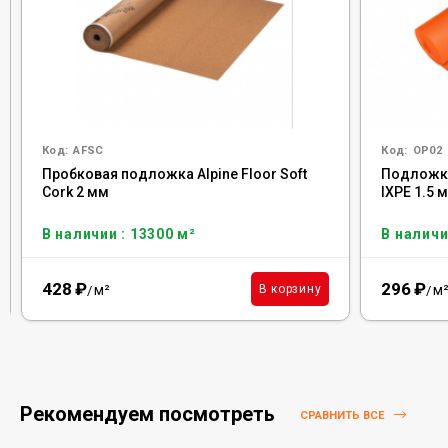
Код:
AFSC
Код:
OP02
Пробковая подложка Alpine Floor Soft
Подложка
Cork 2 мм
IXPE 1.5 
В наличии : 13300 м²
В наличи
428
₽
296
₽
м²
м
В корзину
/
/
Рекомендуем посмотреть
СРАВНИТЬ ВСЕ