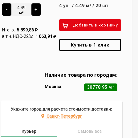
4
уп.
/
4.49
м²
/
20
шт.
-
+
м²
Добавить в корзиину
Итого:
5 899,86
₽
в т.ч. НДС-22%:
1 063,91
₽
Купить в 1 клик
Наличие товара по городам:
Москва:
30778.95 м²
Укажите город для расчета стоимости доставки:
Санкт-Петербург
Курьер
Самовывоз