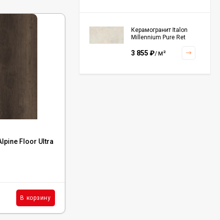
Керамогранит Italon
Millennium Pure Ret
60x120, 610010001456
3 855
₽
м²
/
Керамогранит Italon
Continuum Polar Ret
60x60, 610010002672
3 001
₽
м²
/
Код:
ECO 5-44
pine Floor Ultra
Кварцвиниловая плитка Alpine Floor Ultra
Дуб Дриада, ЕСО 5-44
Керамогранит Italon
Continuum Petrol Ret
60x60, 610010002676
В наличии : 44444 м²
3 226
₽
м²
/
1 314
₽
м²
В корзину
В корзину
/
Керамогранит Italon