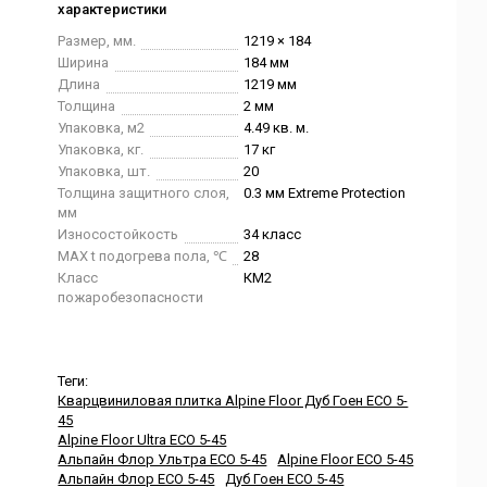
характеристики
Размер, мм.
1219 × 184
Ширина
184 мм
Длина
1219 мм
Толщина
2 мм
Упаковка, м2
4.49 кв. м.
Упаковка, кг.
17 кг
Упаковка, шт.
20
Толщина защитного слоя,
0.3 мм Extreme Protection
мм
Износостойкость
34 класс
MAX t подогрева пола, ℃
28
Класс
КМ2
пожаробезопасности
Теги:
Кварцвиниловая плитка Alpine Floor Дуб Гоен ЕСО 5-
45
Alpine Floor Ultra ЕСО 5-45
Альпайн Флор Ультра ЕСО 5-45
Alpine Floor ЕСО 5-45
Альпайн Флор ЕСО 5-45
Дуб Гоен ЕСО 5-45