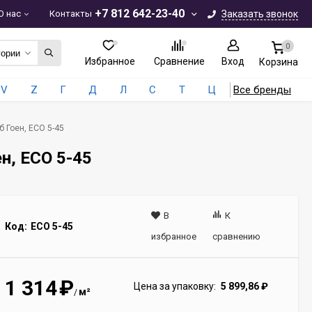
+7 812 642-23-40
О нас
Контакты
Заказать звонок
0
гории
Избранное
Сравнение
Вход
Корзина
V
Z
Г
Д
Л
С
Т
Ц
Все бренды
б Гоен, ЕСО 5-45
ен, ЕСО 5-45
В
К
Код:
ECO 5-45
избранное
сравнению
1 314
₽
Цена за упаковку:
5 899,86
₽
м²
/