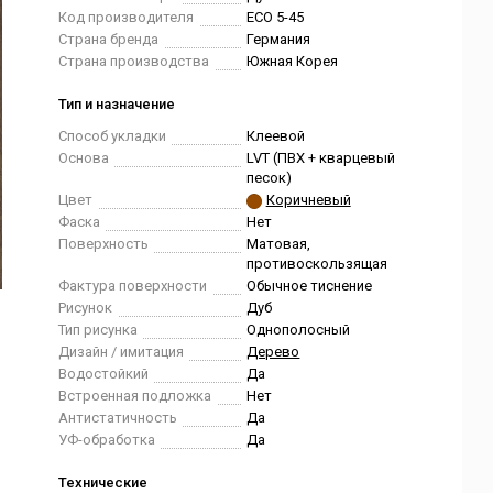
Код производителя
ЕСО 5-45
Страна бренда
Германия
Страна производства
Южная Корея
Тип и назначение
Способ укладки
Клеевой
Основа
LVT (ПВХ + кварцевый
песок)
Цвет
Коричневый
Фаска
Нет
Поверхность
Матовая,
противоскользящая
Фактура поверхности
Обычное тиснение
Рисунок
Дуб
Тип рисунка
Однополосный
Дизайн / имитация
Дерево
Водостойкий
Да
Встроенная подложка
Нет
Антистатичность
Да
УФ-обработка
Да
Технические