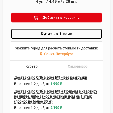
4
уп.
/
4.49
м²
/
20
шт.
Добавить в корзиину
Купить в 1 клик
Укажите город для расчета стоимости доставки:
Санкт-Петербург
Курьер
Самовывоз
Доставка по СПб в зоне №1 - Без разгрузки
В течение
1-2
дней
1 990
₽
Доставка по СПб в зоне №1 + Подъем в квартиру
на лифте, либо занос в частный дом на 1 этаж
(пронос не более 30 м)
В течение
1-2
дней
2 190
₽