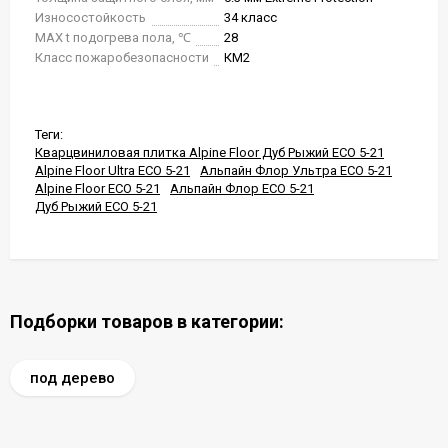
Износостойкость
34 класс
MAX t подогрева пола, ℃
28
Класс пожаробезопасности
КМ2
Теги:
Кварцвиниловая плитка Alpine Floor Дуб Рыжий ECO 5-21
Alpine Floor Ultra ECO 5-21
Альпайн Флор Ультра ECO 5-21
Alpine Floor ECO 5-21
Альпайн Флор ECO 5-21
Дуб Рыжий ECO 5-21
Подборки товаров в категории:
под дерево