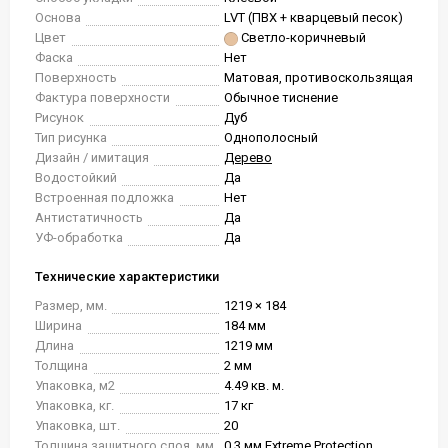
Основа
LVT (ПВХ + кварцевый песок)
Цвет
Светло-коричневый
Фаска
Нет
Поверхность
Матовая, противоскользящая
Фактура поверхности
Обычное тиснение
Рисунок
Дуб
Тип рисунка
Однополосный
Дизайн / имитация
Дерево
Водостойкий
Да
Встроенная подложка
Нет
Антистатичность
Да
УФ-обработка
Да
Технические характеристики
Размер, мм.
1219 × 184
Ширина
184 мм
Длина
1219 мм
Толщина
2 мм
Упаковка, м2
4.49 кв. м.
Упаковка, кг.
17 кг
Упаковка, шт.
20
Толщина защитного слоя, мм
0.3 мм Extreme Protection