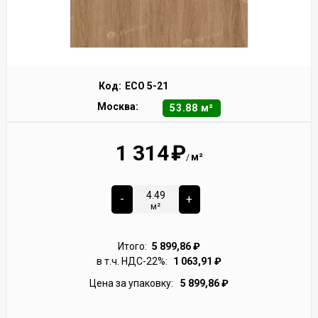
Код:
ECO 5-21
Москва:
53.88 м²
1 314
₽
м²
/
-
+
м²
Итого:
5 899,86
₽
в т.ч. НДС-22%:
1 063,91
₽
Цена за упаковку:
5 899,86
₽