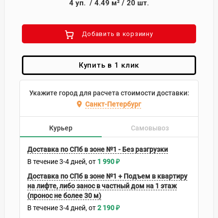
4
уп.
/
4.49
м²
/
20
шт.
Добавить в корзиину
Купить в 1 клик
Укажите город для расчета стоимости доставки:
Санкт-Петербург
Курьер
Самовывоз
Доставка по СПб в зоне №1 - Без разгрузки
В течение
3-4
дней
1 990
₽
Доставка по СПб в зоне №1 + Подъем в квартиру
на лифте, либо занос в частный дом на 1 этаж
(пронос не более 30 м)
В течение
3-4
дней
2 190
₽