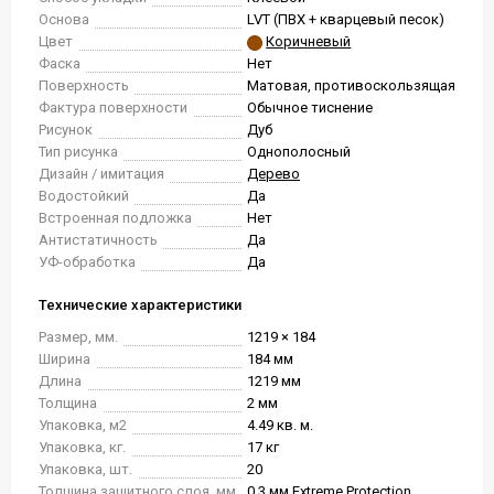
Основа
LVT (ПВХ + кварцевый песок)
Цвет
Коричневый
Фаска
Нет
Поверхность
Матовая, противоскользящая
Фактура поверхности
Обычное тиснение
Рисунок
Дуб
Тип рисунка
Однополосный
Дизайн / имитация
Дерево
Водостойкий
Да
Встроенная подложка
Нет
Антистатичность
Да
УФ-обработка
Да
Технические характеристики
Размер, мм.
1219 × 184
Ширина
184 мм
Длина
1219 мм
Толщина
2 мм
Упаковка, м2
4.49 кв. м.
Упаковка, кг.
17 кг
Упаковка, шт.
20
Толщина защитного слоя, мм
0.3 мм Extreme Protection