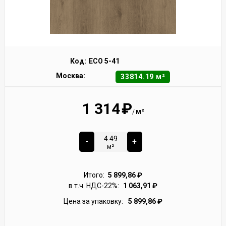
Код:
ECO 5-41
Москва:
33814.19 м²
1 314
₽
м²
/
-
+
м²
Итого:
5 899,86
₽
в т.ч. НДС-22%:
1 063,91
₽
Цена за упаковку:
5 899,86
₽