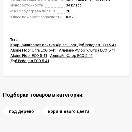
Износостойкость
34 класс
MAX t подогрева пола, ℃
28
Класс пожаробезопасности
КМ2
Теги:
Кварцвиниловая плитка Alpine Floor Дуб Рейсдал ЕСО 5-41
Alpine Floor Ultra ЕСО 5-41
Альпайн Флор Ультра ЕСО 5-41
Alpine Floor ЕСО 5-41
Альпайн Флор ЕСО 5-41
Дуб Рейсдал ЕСО 5-41
Подборки товаров в категории:
под дерево
коричневого цвета