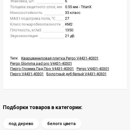
Упаковка, шт.
6
Толщина защитного слоя, мм
0.55 мм - TitanX
Износостойкость
33 класс
MAX t подогрева пола, ℃
27
Класс пожаробезопасности
КМ2
Плотность, кг/м3
1350
Звукоизоляция
21 дБ
Теги:
Кварцвиниловая плитка Pergo V4431-40301
Pergo Glomma pad pro V4431-40301
Перго Гломма Пад Про V4431-40301
Pergo V4431-40301
Перго V4431-40301
Болотный дуб белый V4431-40301
Подборки товаров в категории:
под дерево
белого цвета