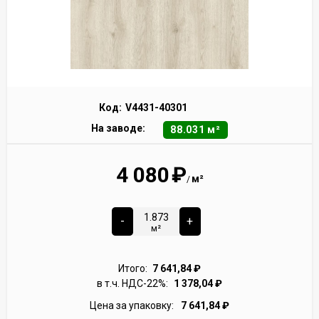
Код:
V4431-40301
На заводе:
88.031 м²
4 080
₽
м²
/
-
+
м²
Итого:
7 641,84
₽
в т.ч. НДС-22%:
1 378,04
₽
Цена за упаковку:
7 641,84
₽