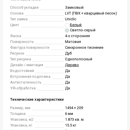
Способ укладки
Замковый
Основа
LVT (ПВХ + кварцевый песок)
Тип замка
Uniclic
Цвет
Белый
Светло-серый
Фаска
4-х сторонняя
Поверхность
Матовая
Фактура поверхности
Синхронное тиснение
Рисунок
Дуб
Тип рисунка
Однополосный
Дизайн / имитация
Дерево
Водостойкий
Да
Встроенная подложка
Да
Антистатичность
Да
УФ-обработка
Да
Технические характеристики
Размер, мм.
1494 × 209
Толщина
6 мм
Упаковка, м2
1.873 кв. м.
Упаковка, кг.
15.5 кг