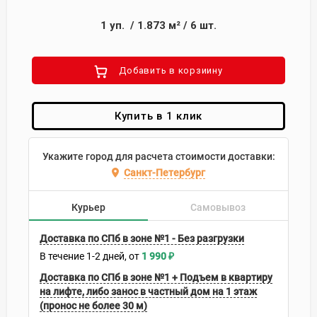
1
уп.
/
1.873
м²
/
6
шт.
Добавить в корзиину
Купить в 1 клик
Укажите город для расчета стоимости доставки:
Санкт-Петербург
Курьер
Самовывоз
Доставка по СПб в зоне №1 - Без разгрузки
В течение
1-2
дней
1 990
₽
Доставка по СПб в зоне №1 + Подъем в квартиру
на лифте, либо занос в частный дом на 1 этаж
(пронос не более 30 м)