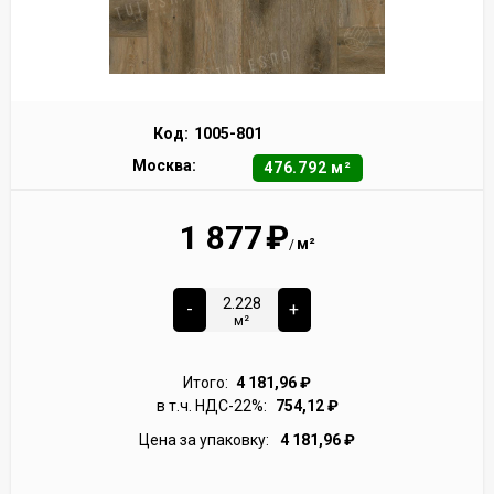
Код:
1005-801
Москва:
476.792 м²
1 877
₽
м²
/
-
+
м²
Итого:
4 181,96
₽
в т.ч. НДС-22%:
754,12
₽
Цена за упаковку:
4 181,96
₽