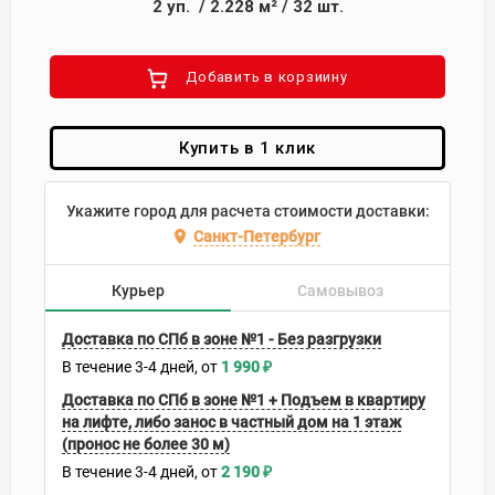
2
уп.
/
2.228
м²
/
32
шт.
Добавить в корзиину
Купить в 1 клик
Укажите город для расчета стоимости доставки:
Санкт-Петербург
Курьер
Самовывоз
Доставка по СПб в зоне №1 - Без разгрузки
В течение
3-4
дней
1 990
₽
Доставка по СПб в зоне №1 + Подъем в квартиру
на лифте, либо занос в частный дом на 1 этаж
(пронос не более 30 м)
В течение
3-4
дней
2 190
₽