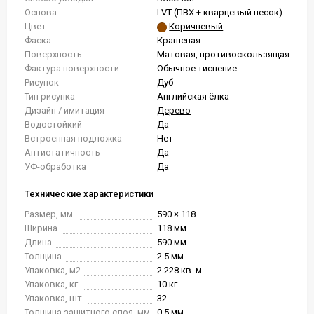
Основа
LVT (ПВХ + кварцевый песок)
Цвет
Коричневый
Фаска
Крашеная
Поверхность
Матовая, противоскользящая
Фактура поверхности
Обычное тиснение
Рисунок
Дуб
Тип рисунка
Английская ёлка
Дизайн / имитация
Дерево
Водостойкий
Да
Встроенная подложка
Нет
Антистатичность
Да
УФ-обработка
Да
Технические характеристики
Размер, мм.
590 × 118
Ширина
118 мм
Длина
590 мм
Толщина
2.5 мм
Упаковка, м2
2.228 кв. м.
Упаковка, кг.
10 кг
Упаковка, шт.
32
Толщина защитного слоя, мм
0.5 мм