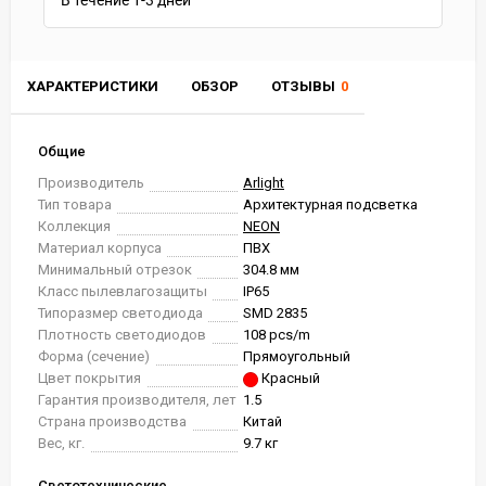
В течение
1-3
дней
ХАРАКТЕРИСТИКИ
ОБЗОР
ОТЗЫВЫ
0
Общие
Производитель
Arlight
Тип товара
Архитектурная подсветка
Коллекция
NEON
Материал корпуса
ПВХ
Минимальный отрезок
304.8 мм
Класс пылевлагозащиты
IP65
Типоразмер светодиода
SMD 2835
Плотность светодиодов
108 pcs/m
Форма (сечение)
Прямоугольный
Цвет покрытия
Красный
Гарантия производителя, лет
1.5
Страна производства
Китай
Вес, кг.
9.7 кг
Светотехнические