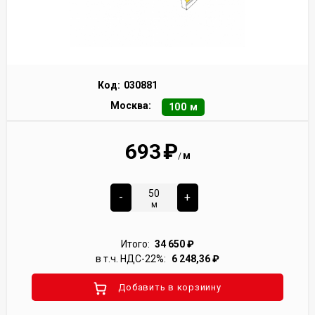
Код:
030881
Москва:
100 м
693
₽
м
/
-
+
м
Итого:
34 650
₽
в т.ч. НДС-22%:
6 248,36
₽
Добавить в корзиину