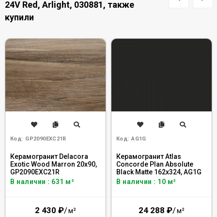
24V Red, Arlight, 030881, также
купили
Код:
GP2090EXC21R
Код:
AG1G
Керамогранит Delacora
Керамогранит Atlas
Exotic Wood Marron 20x90,
Concorde Plan Absolute
GP2090EXC21R
Black Matte 162x324, AG1G
В наличии : 631 м²
В наличии : 10 м²
2 430
₽
/
24 288
₽
/
м²
м²