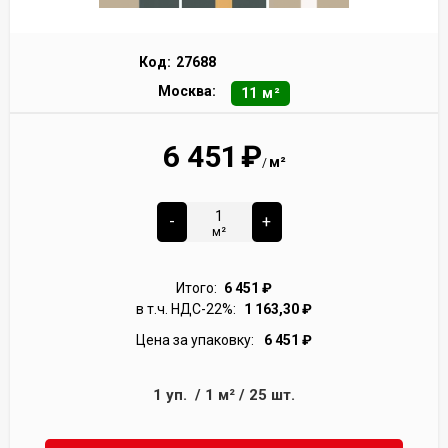
Код:
27688
Москва:
11 м²
6 451
₽
м²
/
-
+
м²
Итого:
6 451
₽
в т.ч. НДС-22%:
1 163,30
₽
Цена за упаковку:
6 451
₽
1
уп.
/
1
м²
/
25
шт.