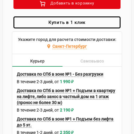
Добавить в корзиину
Купить в 1 клик
Укажите город для расчета стоимости доставки:
Санкт-Петербург
Курьер
Самовывоз
Доставка по СПб в зоне №1 - Без разгрузки
В течение
2-3
дней
1 990
₽
Доставка по СПб в зоне №1 + Подъем в квартиру
на лифте, либо занос в частный дом на 1 этаж
(пронос не более 30 м)
В течение
2-3
дней
2 190
₽
Доставка по СПб в зоне №1 + Подъем без лифта
до 5 эт.
В течение
1-2
дней
2 350
₽