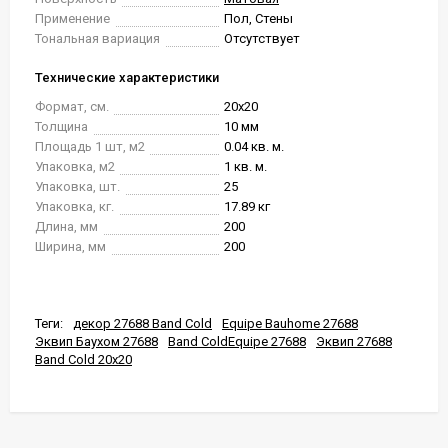
Применение
Пол, Стены
Тональная вариация
Отсутствует
Технические характеристики
Формат, см.
20x20
Толщина
10 мм
Площадь 1 шт, м2
0.04 кв. м.
Упаковка, м2
1 кв. м.
Упаковка, шт.
25
Упаковка, кг.
17.89 кг
Длина, мм
200
Ширина, мм
200
Теги:
декор 27688 Band Cold
Equipe Bauhome 27688
Эквип Баухом 27688
Band ColdEquipe 27688
Эквип 27688
Band Cold 20x20