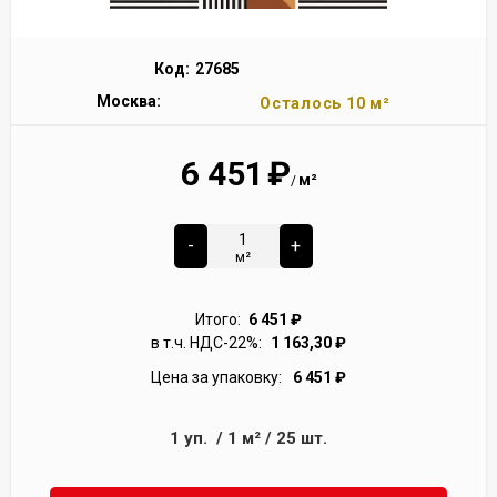
Код:
27685
Москва:
Осталось 10 м²
6 451
₽
м²
/
-
+
м²
Итого:
6 451
₽
в т.ч. НДС-22%:
1 163,30
₽
Цена за упаковку:
6 451
₽
1
уп.
/
1
м²
/
25
шт.