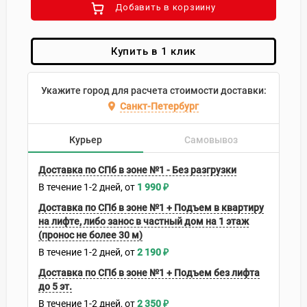
Добавить в корзиину
Купить в 1 клик
Укажите город для расчета стоимости доставки:
Санкт-Петербург
Курьер
Самовывоз
Доставка по СПб в зоне №1 - Без разгрузки
В течение
1-2
дней
1 990
₽
Доставка по СПб в зоне №1 + Подъем в квартиру
на лифте, либо занос в частный дом на 1 этаж
(пронос не более 30 м)
В течение
1-2
дней
2 190
₽
Доставка по СПб в зоне №1 + Подъем без лифта
до 5 эт.
В течение
1-2
дней
2 350
₽