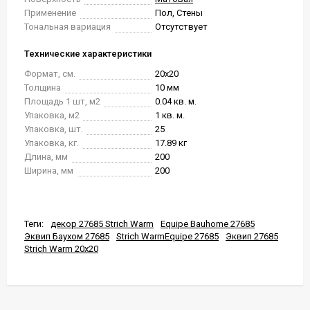
Применение
Пол, Стены
Тональная вариация
Отсутствует
Технические характеристики
Формат, см.
20x20
Толщина
10 мм
Площадь 1 шт, м2
0.04 кв. м.
Упаковка, м2
1 кв. м.
Упаковка, шт.
25
Упаковка, кг.
17.89 кг
Длина, мм
200
Ширина, мм
200
Теги:
декор 27685 Strich Warm
Equipe Bauhome 27685
Эквип Баухом 27685
Strich WarmEquipe 27685
Эквип 27685
Strich Warm 20x20